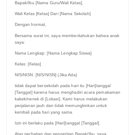
Bapak/Ibu [Nama Guru/Wali Kelas],
Wali Kelas [Kelas] Dari [Nama Sekolah]
Dengan hormat,
Bersama surat ini, saya memberitahukan bahwa anak
saya:
Nama Lengkap: [Nama Lengkap Siswa]
Kelas: [Kelas]
NIS/NISN: [NIS/NISN] (Jika Ada)
tidak dapat bersekolah pada hari itu [Hari]tanggal
[Tanggal] karena harus menghadiri acara pemakaman
kakek/nenek di [Lokasi]. Kami harus melakukan
perjalanan jauh dan tidak memungkinkan untuk
kembali pada hari yang sama.
Izin ini berlaku pada [Hari]tanggal [Tanggal].
Atas perhatian dan pengertian Bapak/Ibu, saya