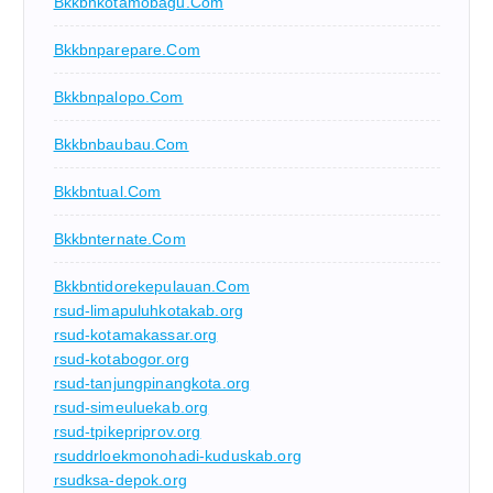
Bkkbnkotamobagu.com
Bkkbnparepare.com
Bkkbnpalopo.com
Bkkbnbaubau.com
Bkkbntual.com
Bkkbnternate.com
Bkkbntidorekepulauan.com
rsud-limapuluhkotakab.org
rsud-kotamakassar.org
rsud-kotabogor.org
rsud-tanjungpinangkota.org
rsud-simeuluekab.org
rsud-tpikepriprov.org
rsuddrloekmonohadi-kuduskab.org
rsudksa-depok.org