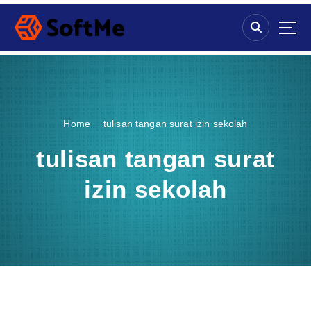
S
k
i
p
t
o
c
o
Home
tulisan tangan surat izin sekolah
n
t
tulisan tangan surat
e
n
izin sekolah
t