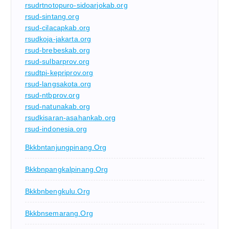
rsudrtnotopuro-sidoarjokab.org
rsud-sintang.org
rsud-cilacapkab.org
rsudkoja-jakarta.org
rsud-brebeskab.org
rsud-sulbarprov.org
rsudtpi-kepriprov.org
rsud-langsakota.org
rsud-ntbprov.org
rsud-natunakab.org
rsudkisaran-asahankab.org
rsud-indonesia.org
Bkkbntanjungpinang.org
Bkkbnpangkalpinang.org
Bkkbnbengkulu.org
Bkkbnsemarang.org