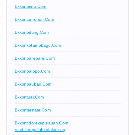
Bkkbnbima.com
Bkkbntomohon.com
Bkkbnbitung.com
Bkkbnkotamobagu.com
Bkkbnparepare.com
Bkkbnpalopo.com
Bkkbnbaubau.com
Bkkbntual.com
Bkkbnternate.com
Bkkbntidorekepulauan.com
rsud-limapuluhkotakab.org