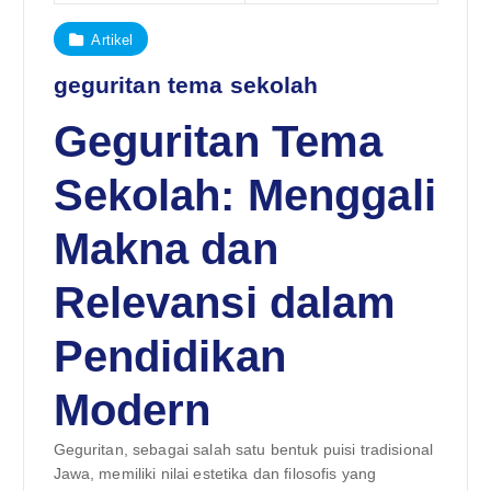
Artikel
geguritan tema sekolah
Geguritan Tema
Sekolah: Menggali
Makna dan
Relevansi dalam
Pendidikan
Modern
Geguritan, sebagai salah satu bentuk puisi tradisional
Jawa, memiliki nilai estetika dan filosofis yang