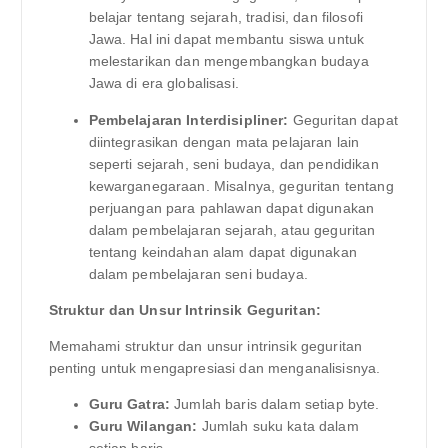
belajar tentang sejarah, tradisi, dan filosofi
Jawa. Hal ini dapat membantu siswa untuk
melestarikan dan mengembangkan budaya
Jawa di era globalisasi.
Pembelajaran Interdisipliner:
Geguritan dapat
diintegrasikan dengan mata pelajaran lain
seperti sejarah, seni budaya, dan pendidikan
kewarganegaraan. Misalnya, geguritan tentang
perjuangan para pahlawan dapat digunakan
dalam pembelajaran sejarah, atau geguritan
tentang keindahan alam dapat digunakan
dalam pembelajaran seni budaya.
Struktur dan Unsur Intrinsik Geguritan:
Memahami struktur dan unsur intrinsik geguritan
penting untuk mengapresiasi dan menganalisisnya.
Guru Gatra:
Jumlah baris dalam setiap byte.
Guru Wilangan:
Jumlah suku kata dalam
setiap baris.