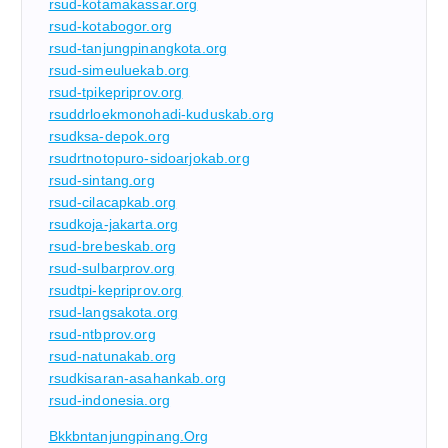
rsud-kotamakassar.org
rsud-kotabogor.org
rsud-tanjungpinangkota.org
rsud-simeuluekab.org
rsud-tpikepriprov.org
rsuddrloekmonohadi-kuduskab.org
rsudksa-depok.org
rsudrtnotopuro-sidoarjokab.org
rsud-sintang.org
rsud-cilacapkab.org
rsudkoja-jakarta.org
rsud-brebeskab.org
rsud-sulbarprov.org
rsudtpi-kepriprov.org
rsud-langsakota.org
rsud-ntbprov.org
rsud-natunakab.org
rsudkisaran-asahankab.org
rsud-indonesia.org
Bkkbntanjungpinang.org