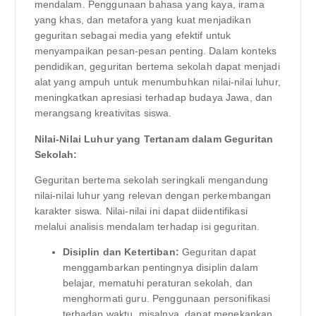
mendalam. Penggunaan bahasa yang kaya, irama
yang khas, dan metafora yang kuat menjadikan
geguritan sebagai media yang efektif untuk
menyampaikan pesan-pesan penting. Dalam konteks
pendidikan, geguritan bertema sekolah dapat menjadi
alat yang ampuh untuk menumbuhkan nilai-nilai luhur,
meningkatkan apresiasi terhadap budaya Jawa, dan
merangsang kreativitas siswa.
Nilai-Nilai Luhur yang Tertanam dalam Geguritan
Sekolah:
Geguritan bertema sekolah seringkali mengandung
nilai-nilai luhur yang relevan dengan perkembangan
karakter siswa. Nilai-nilai ini dapat diidentifikasi
melalui analisis mendalam terhadap isi geguritan.
Disiplin dan Ketertiban:
Geguritan dapat
menggambarkan pentingnya disiplin dalam
belajar, mematuhi peraturan sekolah, dan
menghormati guru. Penggunaan personifikasi
terhadap waktu, misalnya, dapat menekankan