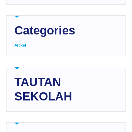
Categories
Artikel
TAUTAN
SEKOLAH