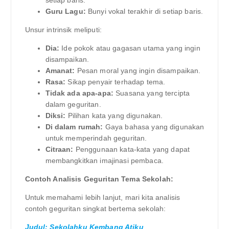
Guru Lagu:
Bunyi vokal terakhir di setiap baris.
Unsur intrinsik meliputi:
Dia:
Ide pokok atau gagasan utama yang ingin
disampaikan.
Amanat:
Pesan moral yang ingin disampaikan.
Rasa:
Sikap penyair terhadap tema.
Tidak ada apa-apa:
Suasana yang tercipta
dalam geguritan.
Diksi:
Pilihan kata yang digunakan.
Di dalam rumah:
Gaya bahasa yang digunakan
untuk memperindah geguritan.
Citraan:
Penggunaan kata-kata yang dapat
membangkitkan imajinasi pembaca.
Contoh Analisis Geguritan Tema Sekolah:
Untuk memahami lebih lanjut, mari kita analisis
contoh geguritan singkat bertema sekolah:
Judul: Sekolahku Kembang Atiku