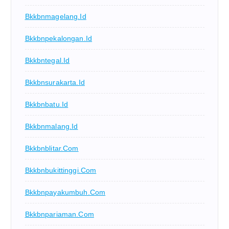
Bkkbnmagelang.id
Bkkbnpekalongan.id
Bkkbntegal.id
Bkkbnsurakarta.id
Bkkbnbatu.id
Bkkbnmalang.id
Bkkbnblitar.com
Bkkbnbukittinggi.com
Bkkbnpayakumbuh.com
Bkkbnpariaman.com