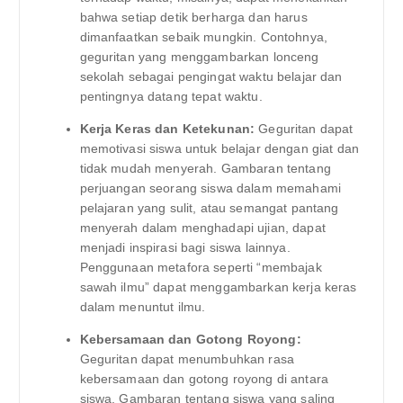
bahwa setiap detik berharga dan harus
dimanfaatkan sebaik mungkin. Contohnya,
geguritan yang menggambarkan lonceng
sekolah sebagai pengingat waktu belajar dan
pentingnya datang tepat waktu.
Kerja Keras dan Ketekunan:
Geguritan dapat
memotivasi siswa untuk belajar dengan giat dan
tidak mudah menyerah. Gambaran tentang
perjuangan seorang siswa dalam memahami
pelajaran yang sulit, atau semangat pantang
menyerah dalam menghadapi ujian, dapat
menjadi inspirasi bagi siswa lainnya.
Penggunaan metafora seperti “membajak
sawah ilmu” dapat menggambarkan kerja keras
dalam menuntut ilmu.
Kebersamaan dan Gotong Royong:
Geguritan dapat menumbuhkan rasa
kebersamaan dan gotong royong di antara
siswa. Gambaran tentang siswa yang saling