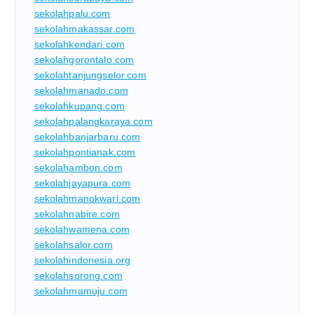
sekolahpalu.com
sekolahmakassar.com
sekolahkendari.com
sekolahgorontalo.com
sekolahtanjungselor.com
sekolahmanado.com
sekolahkupang.com
sekolahpalangkaraya.com
sekolahbanjarbaru.com
sekolahpontianak.com
sekolahambon.com
sekolahjayapura.com
sekolahmanokwari.com
sekolahnabire.com
sekolahwamena.com
sekolahsalor.com
sekolahindonesia.org
sekolahsorong.com
sekolahmamuju.com