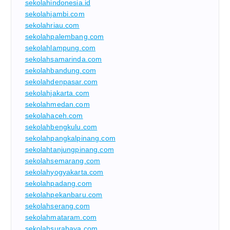
sekolahindonesia.id
sekolahjambi.com
sekolahriau.com
sekolahpalembang.com
sekolahlampung.com
sekolahsamarinda.com
sekolahbandung.com
sekolahdenpasar.com
sekolahjakarta.com
sekolahmedan.com
sekolahaceh.com
sekolahbengkulu.com
sekolahpangkalpinang.com
sekolahtanjungpinang.com
sekolahsemarang.com
sekolahyogyakarta.com
sekolahpadang.com
sekolahpekanbaru.com
sekolahserang.com
sekolahmataram.com
sekolahsurabaya.com