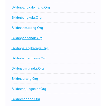
Bkkbnpangkalpinang.org
Bkkbnbengkulu.org
Bkkbnsemarang.org
Bkkbnpontianak.org
Bkkbnpalangkaraya.org
Bkkbnbanjarmasin.org
Bkkbnsamarinda.org
Bkkbnserang.org
Bkkbntanjungselor.org
Bkkbnmanado.org