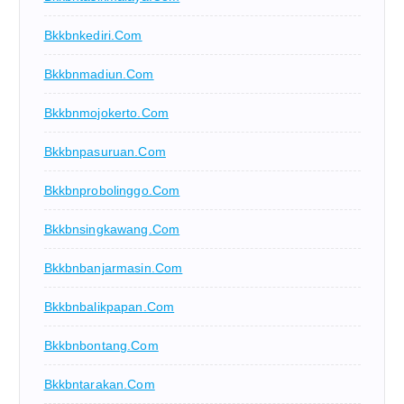
Bkkbnkediri.com
Bkkbnmadiun.com
Bkkbnmojokerto.com
Bkkbnpasuruan.com
Bkkbnprobolinggo.com
Bkkbnsingkawang.com
Bkkbnbanjarmasin.com
Bkkbnbalikpapan.com
Bkkbnbontang.com
Bkkbntarakan.com