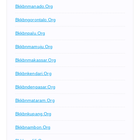
Bkkbnmanado.org
Bkkbngorontalo.org
Bkkbnpalu.org
Bkkbnmamuju.org
Bkkbnmakassar.org
Bkkbnkendari.org
Bkkbndenpasar.org
Bkkbnmataram.org
Bkkbnkupang.org
Bkkbnambon.org