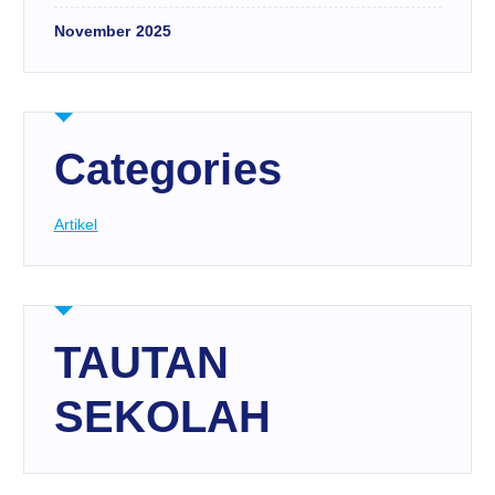
November 2025
Categories
Artikel
TAUTAN
SEKOLAH