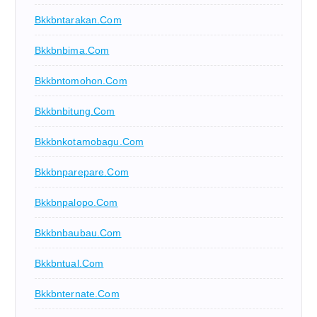
Bkkbntarakan.com
Bkkbnbima.com
Bkkbntomohon.com
Bkkbnbitung.com
Bkkbnkotamobagu.com
Bkkbnparepare.com
Bkkbnpalopo.com
Bkkbnbaubau.com
Bkkbntual.com
Bkkbnternate.com