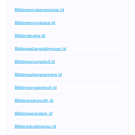
Bkkbnpematangsiantar.id
Bkkbntanjungbalai.id
Bkkbnsibolga.id
Bkkbnpadangsidimpuan.id
Bkkbngunungsitoli.id
Bkkbnpadangpanjang.id
Bkkbnsungaipenuh.id
Bkkbnprabumulih.id
Bkkbnpagaralam.id
Bkkbnlubuklinggau.id