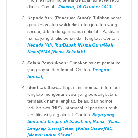
ditulis. Contoh:
Jakarta, 16 Oktober 2023
Kepada Yth. (Penerima Surat):
Tuliskan nama
guru kelas atau wali kelas, atau jabatan yang
sesuai, diikuti dengan nama sekolah. Pastikan
nama yang ditulis benar dan lengkap. Contoh:
Kepada Yth. Ibu/Bapak [Nama Guru/Wali
Kelas]SMA [Nama Sekolah]
Salam Pembukaan:
Gunakan salam pembuka
yang sopan dan formal. Contoh:
Dengan
hormat,
Identitas Siswa:
Bagian ini memuat informasi
lengkap mengenai siswa yang bersangkutan,
termasuk nama lengkap, kelas, dan nomor
induk siswa (NIS). Informasi ini penting untuk
identifikasi yang akurat. Contoh:
Saya yang
bertanda tangan di bawah ini, Nama: [Nama
Lengkap Siswa]Kelas: [Kelas Siswa]NIS:
[Nomor Induk Siswa]