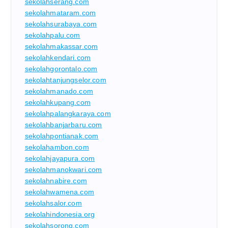
sekolahserang.com
sekolahmataram.com
sekolahsurabaya.com
sekolahpalu.com
sekolahmakassar.com
sekolahkendari.com
sekolahgorontalo.com
sekolahtanjungselor.com
sekolahmanado.com
sekolahkupang.com
sekolahpalangkaraya.com
sekolahbanjarbaru.com
sekolahpontianak.com
sekolahambon.com
sekolahjayapura.com
sekolahmanokwari.com
sekolahnabire.com
sekolahwamena.com
sekolahsalor.com
sekolahindonesia.org
sekolahsorong.com