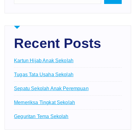
Recent Posts
Kartun Hijab Anak Sekolah
Tugas Tata Usaha Sekolah
Sepatu Sekolah Anak Perempuan
Memeriksa Tingkat Sekolah
Geguritan Tema Sekolah