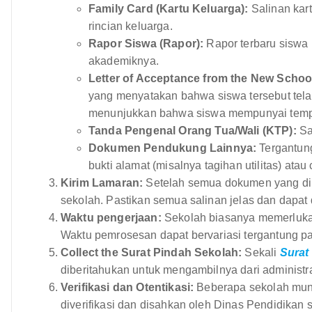
Family Card (Kartu Keluarga):
Salinan kart
rincian keluarga.
Rapor Siswa (Rapor):
Rapor terbaru siswa 
akademiknya.
Letter of Acceptance from the New School
yang menyatakan bahwa siswa tersebut telah
menunjukkan bahwa siswa mempunyai tempat
Tanda Pengenal Orang Tua/Wali (KTP):
Sal
Dokumen Pendukung Lainnya:
Tergantung
bukti alamat (misalnya tagihan utilitas) ata
Kirim Lamaran:
Setelah semua dokumen yang dipe
sekolah. Pastikan semua salinan jelas dan dapat 
Waktu pengerjaan:
Sekolah biasanya memerluka
Waktu pemrosesan dapat bervariasi tergantung pa
Collect the Surat Pindah Sekolah:
Sekali
Surat
diberitahukan untuk mengambilnya dari administra
Verifikasi dan Otentikasi:
Beberapa sekolah mu
diverifikasi dan disahkan oleh Dinas Pendidikan