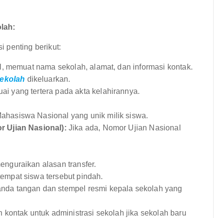
lah:
 penting berikut:
l, memuat nama sekolah, alamat, dan informasi kontak.
Sekolah
dikeluarkan.
i yang tertera pada akta kelahirannya.
hasiswa Nasional yang unik milik siswa.
 Ujian Nasional):
Jika ada, Nomor Ujian Nasional
nguraikan alasan transfer.
empat siswa tersebut pindah.
nda tangan dan stempel resmi kepala sekolah yang
 kontak untuk administrasi sekolah jika sekolah baru