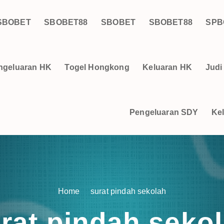
SBOBET
SBOBET88
SBOBET
SBOBET88
SPB
ngeluaran HK
Togel Hongkong
Keluaran HK
Judi
Pengeluaran SDY
Ke
Home
surat pindah sekolah
rat pindah seko