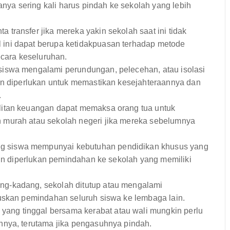
anya sering kali harus pindah ke sekolah yang lebih
 transfer jika mereka yakin sekolah saat ini tidak
ini dapat berupa ketidakpuasan terhadap metode
ecara keseluruhan.
siswa mengalami perundungan, pelecehan, atau isolasi
in diperlukan untuk memastikan kesejahteraannya dan
.
itan keuangan dapat memaksa orang tua untuk
 murah atau sekolah negeri jika mereka sebelumnya
ng siswa mempunyai kebutuhan pendidikan khusus yang
kin diperlukan pemindahan ke sekolah yang memiliki
g-kadang, sekolah ditutup atau mengalami
uskan pemindahan seluruh siswa ke lembaga lain.
yang tinggal bersama kerabat atau wali mungkin perlu
hnya, terutama jika pengasuhnya pindah.