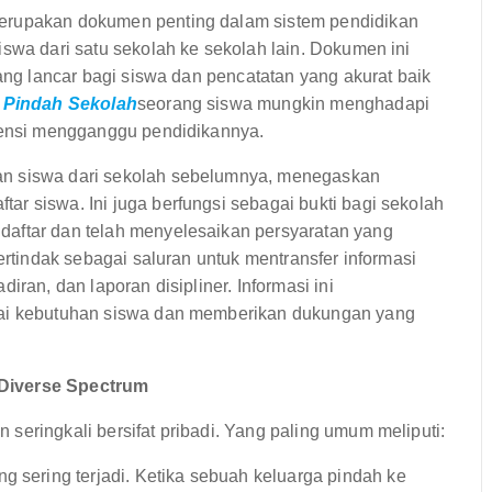
erupakan dokumen penting dalam sistem pendidikan
iswa dari satu sekolah ke sekolah lain. Dokumen ini
yang lancar bagi siswa dan pencatatan yang akurat baik
 Pindah Sekolah
seorang siswa mungkin menghadapi
otensi mengganggu pendidikannya.
an siswa dari sekolah sebelumnya, menegaskan
r siswa. Ini juga berfungsi sebagai bukti bagi sekolah
daftar dan telah menyelesaikan persyaratan yang
ertindak sebagai saluran untuk mentransfer informasi
iran, dan laporan disipliner. Informasi ini
ilai kebutuhan siswa dan memberikan dukungan yang
 Diverse Spectrum
n seringkali bersifat pribadi. Yang paling umum meliputi:
ng sering terjadi. Ketika sebuah keluarga pindah ke