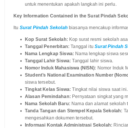
untuk menentukan apakah langkah ini perlu.
Key Information Contained in the Surat Pindah Seko
Itu
Surat Pindah Sekolah
biasanya mencakup informasi
Kop Surat Sekolah:
Kop surat resmi sekolah asa
Tanggal Penerbitan:
Tanggal itu
Surat Pindah 
Nama Lengkap Siswa:
Nama lengkap siswa sesua
Tanggal Lahir Siswa:
Tanggal lahir siswa.
Nomor Induk Mahasiswa (NISN):
Nomor Induk Ma
Student’s National Examination Number (Nomor
siswa tersebut.
Tingkat Kelas Siswa:
Tingkat nilai siswa saat ini.
Alasan Pemindahan:
Pernyataan singkat yang me
Nama Sekolah Baru:
Nama dan alamat sekolah t
Tanda Tangan dan Stempel Kepala Sekolah:
Ta
mengesahkan dokumen tersebut.
Informasi Kontak Administrasi Sekolah:
Rincian