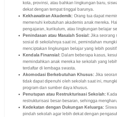
kota, provinsi, atau bahkan lingkungan baru, sisw
dekat dengan tempat tinggal barunya.
Kekhawatiran Akademik:
Orang tua dapat meminta
memenuhi kebutuhan akademis anak mereka. Hal 
pengajaran, kurikulum, atau lingkungan belajar s
Penindasan atau Masalah Sosial:
Jika seorang 
sosial di sekolahnya saat ini, pemindahan mungk
menciptakan lingkungan belajar yang lebih positif
Kendala Finansial:
Dalam beberapa kasus, kesul
memindahkan anak mereka ke sekolah yang lebih
terdaftar di lembaga swasta.
Akomodasi Berkebutuhan Khusus:
Jika seora
tidak dapat dipenuhi oleh sekolah saat ini, mung
program dan sumber daya khusus.
Penutupan atau Restrukturisasi Sekolah:
Kadan
restrukturisasi besar-besaran, sehingga menghar
Kedekatan dengan Dukungan Keluarga:
Siswa 
pindah sekolah agar lebih dekat dengan pengasu