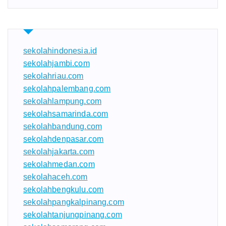
sekolahindonesia.id
sekolahjambi.com
sekolahriau.com
sekolahpalembang.com
sekolahlampung.com
sekolahsamarinda.com
sekolahbandung.com
sekolahdenpasar.com
sekolahjakarta.com
sekolahmedan.com
sekolahaceh.com
sekolahbengkulu.com
sekolahpangkalpinang.com
sekolahtanjungpinang.com