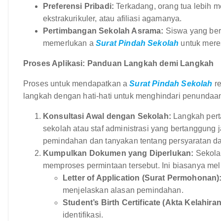
Preferensi Pribadi:
Terkadang, orang tua lebih me
ekstrakurikuler, atau afiliasi agamanya.
Pertimbangan Sekolah Asrama:
Siswa yang ber
memerlukan a
Surat Pindah Sekolah
untuk mere
Proses Aplikasi: Panduan Langkah demi Langkah
Proses untuk mendapatkan a
Surat Pindah Sekolah
re
langkah dengan hati-hati untuk menghindari penundaan
Konsultasi Awal dengan Sekolah:
Langkah pert
sekolah atau staf administrasi yang bertanggung
pemindahan dan tanyakan tentang persyaratan da
Kumpulkan Dokumen yang Diperlukan:
Sekola
memproses permintaan tersebut. Ini biasanya meli
Letter of Application (Surat Permohonan)
menjelaskan alasan pemindahan.
Student’s Birth Certificate (Akta Kelahiran
identifikasi.