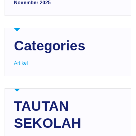
November 2025
Categories
Artikel
TAUTAN
SEKOLAH