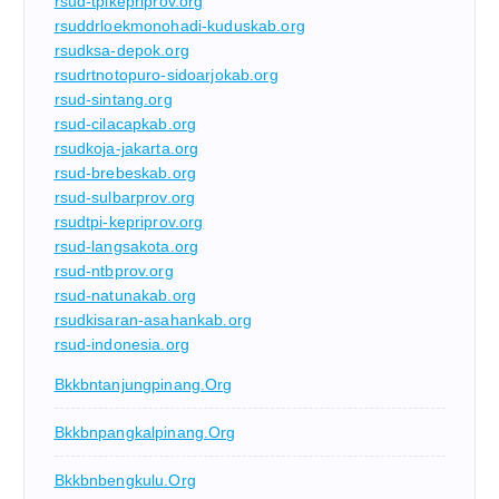
rsud-tpikepriprov.org
rsuddrloekmonohadi-kuduskab.org
rsudksa-depok.org
rsudrtnotopuro-sidoarjokab.org
rsud-sintang.org
rsud-cilacapkab.org
rsudkoja-jakarta.org
rsud-brebeskab.org
rsud-sulbarprov.org
rsudtpi-kepriprov.org
rsud-langsakota.org
rsud-ntbprov.org
rsud-natunakab.org
rsudkisaran-asahankab.org
rsud-indonesia.org
Bkkbntanjungpinang.org
Bkkbnpangkalpinang.org
Bkkbnbengkulu.org