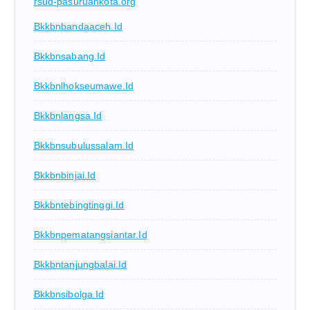
rsud-pasuruankota.org
Bkkbnbandaaceh.id
Bkkbnsabang.id
Bkkbnlhokseumawe.id
Bkkbnlangsa.id
Bkkbnsubulussalam.id
Bkkbnbinjai.id
Bkkbntebingtinggi.id
Bkkbnpematangsiantar.id
Bkkbntanjungbalai.id
Bkkbnsibolga.id