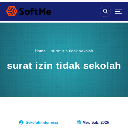
S
k
i
p
t
o
c
o
Home
surat izin tidak sekolah
n
t
surat izin tidak sekolah
e
n
t
Mei, Sab, 2026
Sekolahindonesia