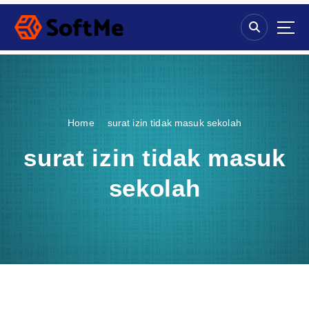
S
k
i
p
t
o
c
o
Home
surat izin tidak masuk sekolah
n
t
surat izin tidak masuk
e
n
sekolah
t