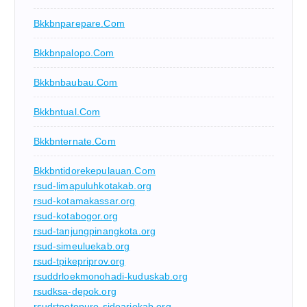
Bkkbnparepare.com
Bkkbnpalopo.com
Bkkbnbaubau.com
Bkkbntual.com
Bkkbnternate.com
Bkkbntidorekepulauan.com
rsud-limapuluhkotakab.org
rsud-kotamakassar.org
rsud-kotabogor.org
rsud-tanjungpinangkota.org
rsud-simeuluekab.org
rsud-tpikepriprov.org
rsuddrloekmonohadi-kuduskab.org
rsudksa-depok.org
rsudrtnotopuro-sidoarjokab.org