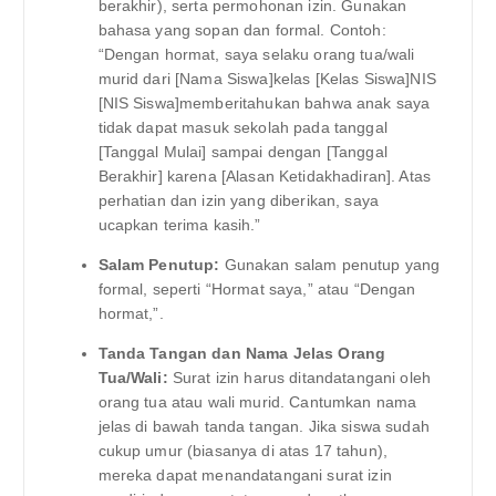
berakhir), serta permohonan izin. Gunakan
bahasa yang sopan dan formal. Contoh:
“Dengan hormat, saya selaku orang tua/wali
murid dari [Nama Siswa]kelas [Kelas Siswa]NIS
[NIS Siswa]memberitahukan bahwa anak saya
tidak dapat masuk sekolah pada tanggal
[Tanggal Mulai] sampai dengan [Tanggal
Berakhir] karena [Alasan Ketidakhadiran]. Atas
perhatian dan izin yang diberikan, saya
ucapkan terima kasih.”
Salam Penutup:
Gunakan salam penutup yang
formal, seperti “Hormat saya,” atau “Dengan
hormat,”.
Tanda Tangan dan Nama Jelas Orang
Tua/Wali:
Surat izin harus ditandatangani oleh
orang tua atau wali murid. Cantumkan nama
jelas di bawah tanda tangan. Jika siswa sudah
cukup umur (biasanya di atas 17 tahun),
mereka dapat menandatangani surat izin