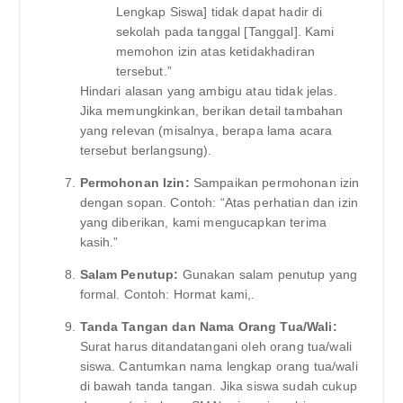
Lengkap Siswa] tidak dapat hadir di
sekolah pada tanggal [Tanggal]. Kami
memohon izin atas ketidakhadiran
tersebut.”
Hindari alasan yang ambigu atau tidak jelas.
Jika memungkinkan, berikan detail tambahan
yang relevan (misalnya, berapa lama acara
tersebut berlangsung).
Permohonan Izin:
Sampaikan permohonan izin
dengan sopan. Contoh: “Atas perhatian dan izin
yang diberikan, kami mengucapkan terima
kasih.”
Salam Penutup:
Gunakan salam penutup yang
formal. Contoh: Hormat kami,.
Tanda Tangan dan Nama Orang Tua/Wali:
Surat harus ditandatangani oleh orang tua/wali
siswa. Cantumkan nama lengkap orang tua/wali
di bawah tanda tangan. Jika siswa sudah cukup