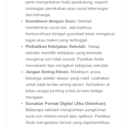
perlu menyertakan bukti pendukung, seperti
undangan pernikahan atau surat keterangan
dari keluarga.
Koordinasi dengan Guru:
Setelah
memberikan surat izin, ada baiknya
berkoordinasi dengan guru/wali kelas mengenai
tugas atau materi yang tertinggal.
Perhatikan Kebijakan Sekolah:
Setiap
sekolah memiliki kebijakan yang berbeda
mengenai izin tidak masuk. Pastikan Anda
memahami dan mengikuti kebijakan sekolah.
Jangan Sering Absen:
Meskipun acara
keluarga adalah alasan yang valid, usahakan
untuk tidak terlalu sering absen. Kehadiran di
kelas sangat penting untuk proses belajar
mengajar.
Gunakan Format Digital (Jika Diizinkan):
Beberapa sekolah mengizinkan pengiriman
surat izin melalui email atau aplikasi. Pastikan
Anda mengetahui format yang diperbolehkan.