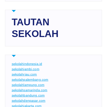
TAUTAN
SEKOLAH
sekolahindonesia.id
sekolahjambi.com
sekolahriau.com
sekolahpalembang.com
sekolahlampung.com
sekolahsamarinda.com
sekolahbandung.com
sekolahdenpasar.com
sekolahjakarta.com