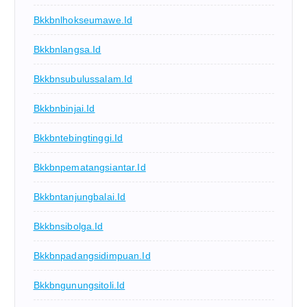
Bkkbnlhokseumawe.id
Bkkbnlangsa.id
Bkkbnsubulussalam.id
Bkkbnbinjai.id
Bkkbntebingtinggi.id
Bkkbnpematangsiantar.id
Bkkbntanjungbalai.id
Bkkbnsibolga.id
Bkkbnpadangsidimpuan.id
Bkkbngunungsitoli.id