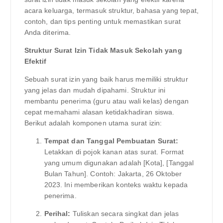
acara keluarga, termasuk struktur, bahasa yang tepat,
contoh, dan tips penting untuk memastikan surat
Anda diterima.
Struktur Surat Izin Tidak Masuk Sekolah yang
Efektif
Sebuah surat izin yang baik harus memiliki struktur
yang jelas dan mudah dipahami. Struktur ini
membantu penerima (guru atau wali kelas) dengan
cepat memahami alasan ketidakhadiran siswa.
Berikut adalah komponen utama surat izin:
Tempat dan Tanggal Pembuatan Surat:
Letakkan di pojok kanan atas surat. Format
yang umum digunakan adalah [Kota], [Tanggal
Bulan Tahun]. Contoh: Jakarta, 26 Oktober
2023. Ini memberikan konteks waktu kepada
penerima.
Perihal:
Tuliskan secara singkat dan jelas