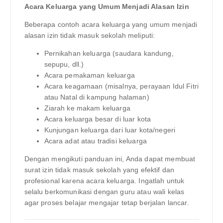
Acara Keluarga yang Umum Menjadi Alasan Izin
Beberapa contoh acara keluarga yang umum menjadi
alasan izin tidak masuk sekolah meliputi:
Pernikahan keluarga (saudara kandung,
sepupu, dll.)
Acara pemakaman keluarga
Acara keagamaan (misalnya, perayaan Idul Fitri
atau Natal di kampung halaman)
Ziarah ke makam keluarga
Acara keluarga besar di luar kota
Kunjungan keluarga dari luar kota/negeri
Acara adat atau tradisi keluarga
Dengan mengikuti panduan ini, Anda dapat membuat
surat izin tidak masuk sekolah yang efektif dan
profesional karena acara keluarga. Ingatlah untuk
selalu berkomunikasi dengan guru atau wali kelas
agar proses belajar mengajar tetap berjalan lancar.