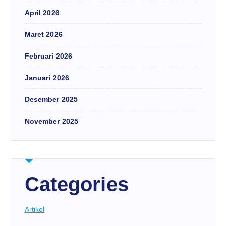
April 2026
Maret 2026
Februari 2026
Januari 2026
Desember 2025
November 2025
Categories
Artikel