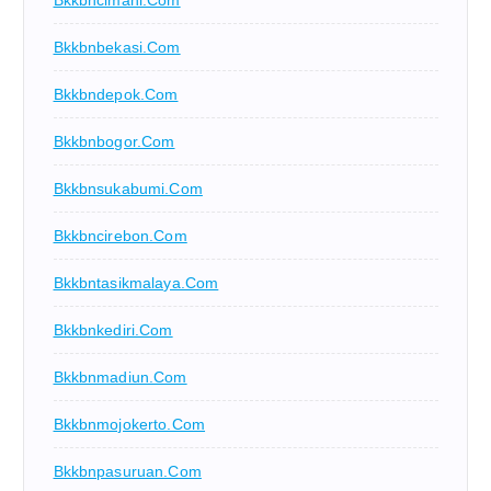
Bkkbncimahi.com
Bkkbnbekasi.com
Bkkbndepok.com
Bkkbnbogor.com
Bkkbnsukabumi.com
Bkkbncirebon.com
Bkkbntasikmalaya.com
Bkkbnkediri.com
Bkkbnmadiun.com
Bkkbnmojokerto.com
Bkkbnpasuruan.com