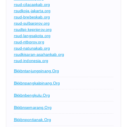
rsud-cilacapkab.org
rsudkoja-jakarta.org
rsud-brebeskab.org
rsud-sulbarprov.org
rsudtpi-kepriprov.org
rsud-langsakota.org
rsud-ntbprov.org
rsud-natunakab.org
rsudkisaran-asahankab.org
rsud-indonesia.org
Bkkbntanjungpinang.org
Bkkbnpangkalpinang.org
Bkkbnbengkulu.org
Bkkbnsemarang.org
Bkkbnpontianak.org