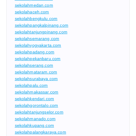
sekolahmedan.com
sekolahaceh.com
sekolahbengkulu.com
sekolahpangkalpinang.com
sekolahtanjungpinang.com
sekolahsemarang.com
sekolahyogyakarta.com
sekolahpadang.com
sekolahpekanbaru.com
sekolahserang.com
sekolahmataram.com
sekolahsurabaya.com
sekolahpalu.com
sekolahmakassar.com
sekolahkendari.com
sekolahgorontalo.com
sekolahtanjungselor.com
sekolahmanado.com
sekolahkupang.com
sekolahpalangkaraya.com