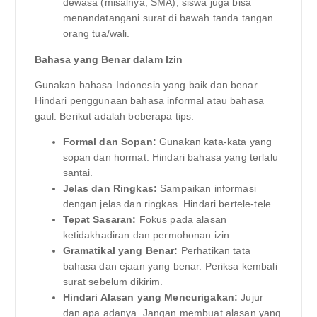
dewasa (misalnya, SMA), siswa juga bisa
menandatangani surat di bawah tanda tangan
orang tua/wali.
Bahasa yang Benar dalam Izin
Gunakan bahasa Indonesia yang baik dan benar.
Hindari penggunaan bahasa informal atau bahasa
gaul. Berikut adalah beberapa tips:
Formal dan Sopan:
Gunakan kata-kata yang
sopan dan hormat. Hindari bahasa yang terlalu
santai.
Jelas dan Ringkas:
Sampaikan informasi
dengan jelas dan ringkas. Hindari bertele-tele.
Tepat Sasaran:
Fokus pada alasan
ketidakhadiran dan permohonan izin.
Gramatikal yang Benar:
Perhatikan tata
bahasa dan ejaan yang benar. Periksa kembali
surat sebelum dikirim.
Hindari Alasan yang Mencurigakan:
Jujur
dan apa adanya. Jangan membuat alasan yang