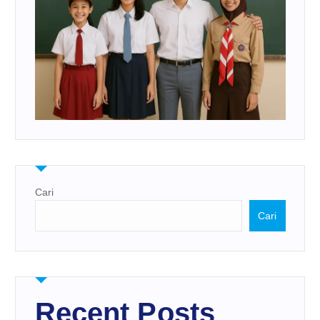
Cari
Cari
Recent Posts