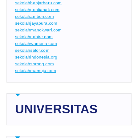
sekolahbanjarbaru.com
sekolahpontianak.com
sekolahambon.com
sekolahjayapura.com
sekolahmanokwari.com
sekolahnabire.com
sekolahwamena.com
sekolahsalor.com
sekolahindonesia.org
sekolahsorong.com
sekolahmamuju.com
UNIVERSITAS