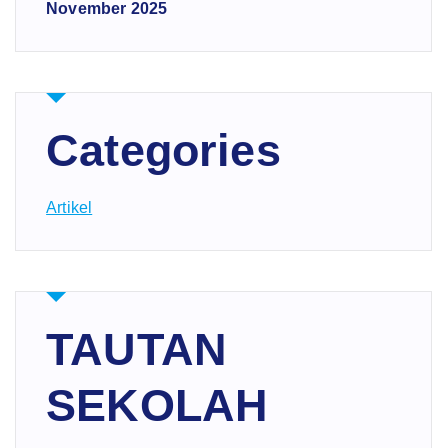
November 2025
Categories
Artikel
TAUTAN
SEKOLAH