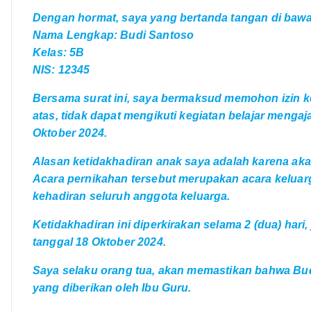
Dengan hormat, saya yang bertanda tangan di bawah 
Nama Lengkap: Budi Santoso
Kelas: 5B
NIS: 12345
Bersama surat ini, saya bermaksud memohon izin ke
atas, tidak dapat mengikuti kegiatan belajar menga
Oktober 2024.
Alasan ketidakhadiran anak saya adalah karena ak
Acara pernikahan tersebut merupakan acara keluar
kehadiran seluruh anggota keluarga.
Ketidakhadiran ini diperkirakan selama 2 (dua) hari
tanggal 18 Oktober 2024.
Saya selaku orang tua, akan memastikan bahwa Bud
yang diberikan oleh Ibu Guru.