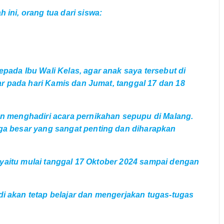
ini, orang tua dari siswa:
pada Ibu Wali Kelas, agar anak saya tersebut di
jar pada hari Kamis dan Jumat, tanggal 17 dan 18
an menghadiri acara pernikahan sepupu di Malang.
ga besar yang sangat penting dan diharapkan
, yaitu mulai tanggal 17 Oktober 2024 sampai dengan
i akan tetap belajar dan mengerjakan tugas-tugas