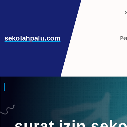
S
k
i
p
t
sekolahpalu.com
Pe
o
c
o
n
t
e
n
t
surat izin sek