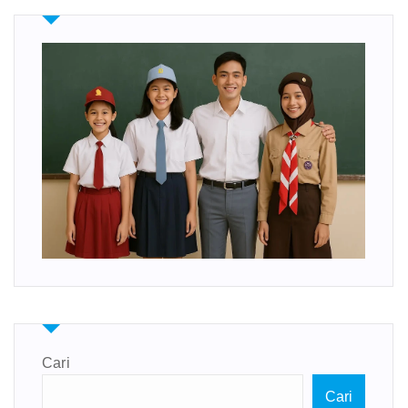
Cari
Cari