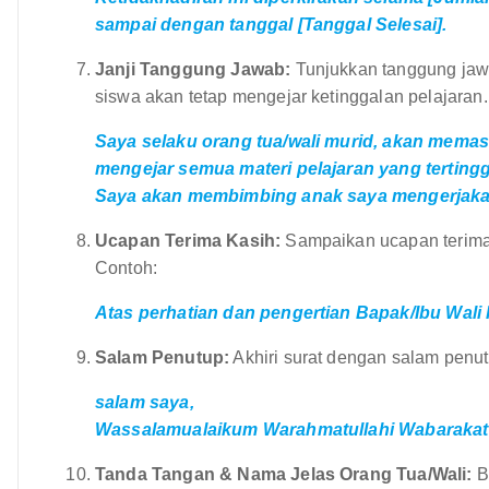
sampai dengan tanggal [Tanggal Selesai].
Janji Tanggung Jawab:
Tunjukkan tanggung jaw
siswa akan tetap mengejar ketinggalan pelajaran.
Saya selaku orang tua/wali murid, akan memas
mengejar semua materi pelajaran yang tertingg
Saya akan membimbing anak saya mengerjakan
Ucapan Terima Kasih:
Sampaikan ucapan terima 
Contoh:
Atas perhatian dan pengertian Bapak/Ibu Wali 
Salam Penutup:
Akhiri surat dengan salam penu
salam saya,
Wassalamualaikum Warahmatullahi Wabarakat
Tanda Tangan & Nama Jelas Orang Tua/Wali:
Bu