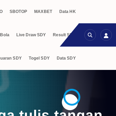
O
SBOTOP
MAXBET
Data HK
 Bola
Live Draw SDY
Result SDY
luaran SDY
Togel SDY
Data SDY
ga tulis tangan