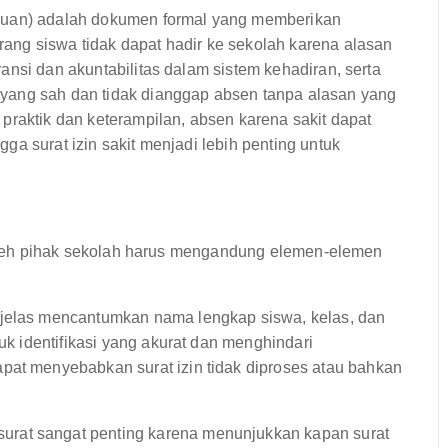
uruan) adalah dokumen formal yang memberikan
ng siswa tidak dapat hadir ke sekolah karena alasan
ansi dan akuntabilitas dalam sistem kehadiran, serta
yang sah dan tidak dianggap absen tanpa alasan yang
praktik dan keterampilan, absen karena sakit dapat
a surat izin sakit menjadi lebih penting untuk
k oleh pihak sekolah harus mengandung elemen-elemen
jelas mencantumkan nama lengkap siswa, kelas, dan
tuk identifikasi yang akurat dan menghindari
pat menyebabkan surat izin tidak diproses atau bahkan
urat sangat penting karena menunjukkan kapan surat