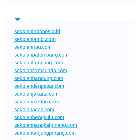
sekolahindonesia.id
sekolahjambi.com
sekolahriau.com
sekolahpalembang.com
sekolahlampung.com
sekolahsamarinda.com
sekolahbandung.com
sekolahdenpasar.com
sekolahjakarta.com
sekolahmedan.com
sekolahaceh.com
sekolahbengkulu.com
sekolahpangkalpinang.com
sekolahtanjungpinang.com