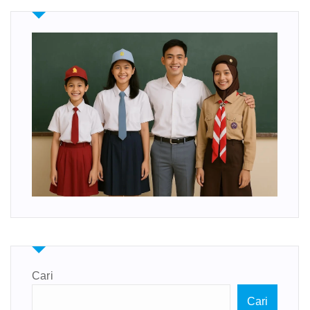
Cari
Cari