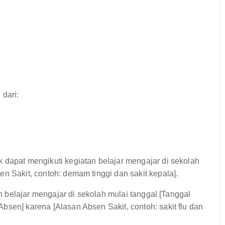
 dari:
 dapat mengikuti kegiatan belajar mengajar di sekolah
n Sakit, contoh: demam tinggi dan sakit kepala].
an belajar mengajar di sekolah mulai tanggal [Tanggal
bsen] karena [Alasan Absen Sakit, contoh: sakit flu dan