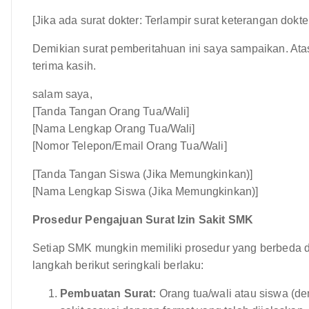
[Jika ada surat dokter: Terlampir surat keterangan dokt
Demikian surat pemberitahuan ini saya sampaikan. Ata
terima kasih.
salam saya,
[Tanda Tangan Orang Tua/Wali]
[Nama Lengkap Orang Tua/Wali]
[Nomor Telepon/Email Orang Tua/Wali]
[Tanda Tangan Siswa (Jika Memungkinkan)]
[Nama Lengkap Siswa (Jika Memungkinkan)]
Prosedur Pengajuan Surat Izin Sakit SMK
Setiap SMK mungkin memiliki prosedur yang berbeda da
langkah berikut seringkali berlaku:
Pembuatan Surat:
Orang tua/wali atau siswa (de