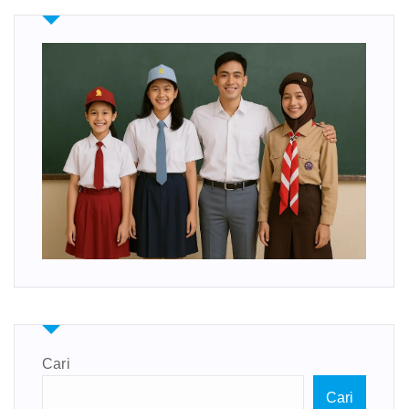
Cari
Cari