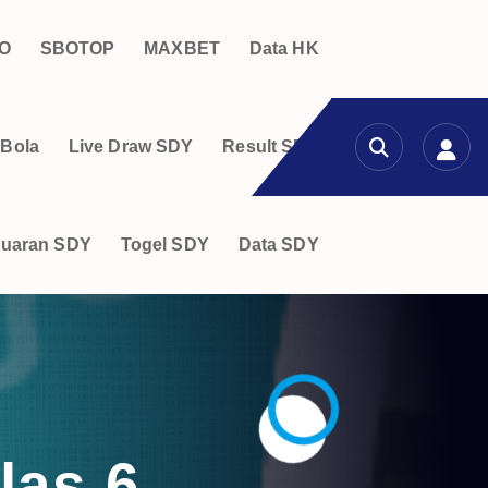
O
SBOTOP
MAXBET
Data HK
 Bola
Live Draw SDY
Result SDY
luaran SDY
Togel SDY
Data SDY
las 6