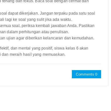
p tenang dan fokus. Baca soal dengan cermat dan
oal dapat dikerjakan. Jangan terpaku pada satu soal
li lagi ke soal yang sulit jika ada waktu.
semua soal, periksa kembali jawaban Anda. Pastikan
ahan dalam perhitungan atau penulisan.
n ujian agar diberikan kelancaran dan kemudahan.
ktif, dan mental yang positif, siswa kelas 6 akan
 dan meraih hasil yang memuaskan.
Comments 0