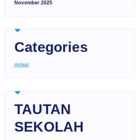
November 2025
Categories
Artikel
TAUTAN
SEKOLAH