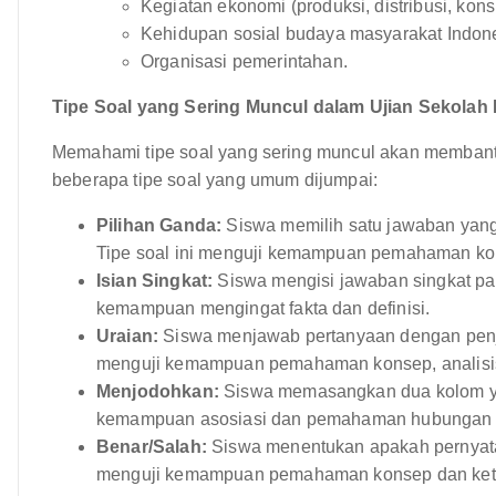
Kegiatan ekonomi (produksi, distribusi, kons
Kehidupan sosial budaya masyarakat Indone
Organisasi pemerintahan.
Tipe Soal yang Sering Muncul dalam Ujian Sekolah 
Memahami tipe soal yang sering muncul akan membantu
beberapa tipe soal yang umum dijumpai:
Pilihan Ganda:
Siswa memilih satu jawaban yang 
Tipe soal ini menguji kemampuan pemahaman kon
Isian Singkat:
Siswa mengisi jawaban singkat pad
kemampuan mengingat fakta dan definisi.
Uraian:
Siswa menjawab pertanyaan dengan penjela
menguji kemampuan pemahaman konsep, analisis,
Menjodohkan:
Siswa memasangkan dua kolom yan
kemampuan asosiasi dan pemahaman hubungan a
Benar/Salah:
Siswa menentukan apakah pernyataan
menguji kemampuan pemahaman konsep dan ketel