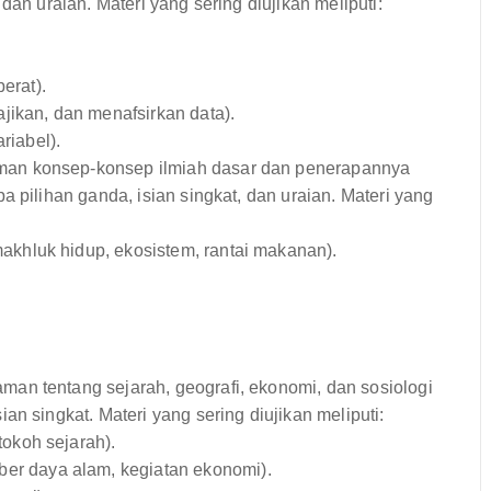
dan uraian. Materi yang sering diujikan meliputi:
erat).
jikan, dan menafsirkan data).
riabel).
an konsep-konsep ilmiah dasar dan penerapannya
 pilihan ganda, isian singkat, dan uraian. Materi yang
makhluk hidup, ekosistem, rantai makanan).
an tentang sejarah, geografi, ekonomi, dan sosiologi
n singkat. Materi yang sering diujikan meliputi:
tokoh sejarah).
er daya alam, kegiatan ekonomi).