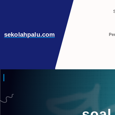
S
k
i
p
t
sekolahpalu.com
Pe
o
c
o
n
t
e
n
t
soal