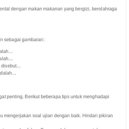
mental dengan makan makanan yang bergizi, berolahraga
ran sebagai gambaran:
dalah…
adalah…
 disebut…
adalah…
gat penting. Berikut beberapa tips untuk menghadapi
mengerjakan soal ujian dengan baik. Hindari pikiran