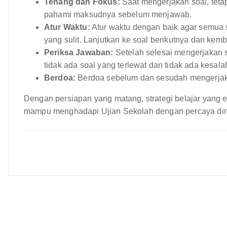
Tenang dan Fokus:
Saat mengerjakan soal, teta
pahami maksudnya sebelum menjawab.
Atur Waktu:
Atur waktu dengan baik agar semua s
yang sulit. Lanjutkan ke soal berikutnya dan kemba
Periksa Jawaban:
Setelah selesai mengerjakan 
tidak ada soal yang terlewat dan tidak ada kesal
Berdoa:
Berdoa sebelum dan sesudah mengerjaka
Dengan persiapan yang matang, strategi belajar yang efe
mampu menghadapi Ujian Sekolah dengan percaya diri