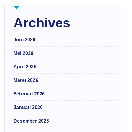
Archives
Juni 2026
Mei 2026
April 2026
Maret 2026
Februari 2026
Januari 2026
Desember 2025