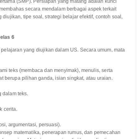
rtama (SMP). Persiapan yang matang adalah kunci
an membahas secara mendalam berbagai aspek terkait
iujikan, tipe soal, strategi belajar efektif, contoh soal,
elas 6
 pelajaran yang diujikan dalam US. Secara umum, mata
 teks (membaca dan menyimak), menulis, serta
 berupa pilihan ganda, isian singkat, atau uraian.
 dalam teks.
k cerita.
si, argumentasi, persuasi).
sep matematika, penerapan rumus, dan pemecahan