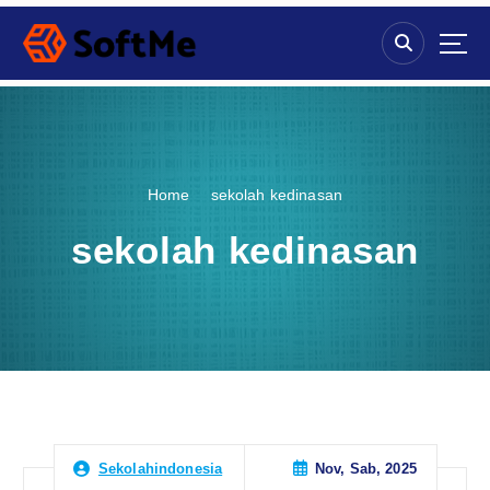
S
k
i
p
t
o
c
o
Home
sekolah kedinasan
n
t
sekolah kedinasan
e
n
t
Nov, Sab, 2025
Sekolahindonesia