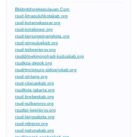
Bkkbntidorekepulauan.com
rsud-limapuluhkotakab.org
rsud-kotamakassar.org
rsud-kotabogor.org
rsud-tanjungpinangkota.org
rsud-simeuluekab.org
rsud-tpikepriprov.org
rsuddrloekmonohadi-kuduskab.org
rsudksa-depok.org
rsudrtnotopuro-sidoarjokab.org
rsud-sintang.org
rsud-cilacapkab.org
rsudkoja-jakarta.org
rsud-brebeskab.org
rsud-sulbarprov.org
rsudtpi-kepriprov.org
rsud-langsakota.org
rsud-ntbprov.org
rsud-natunakab.org