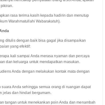
pikiran.
pkan rasa terima kasih kepada hadirin dan menutup
ikum Warahmatullahi Wabarakatuh).
 Anda
g ditulis dengan baik bisa gagal jika disampaikan
aian yang efektif:
berapa kali sampai Anda merasa nyaman dan percaya
teman dan keluarga untuk mendapatkan masukan.
udiens Anda dengan melakukan kontak mata dengan
 suara Anda sehingga semua orang di ruangan dapat
 jelas dan hindari bergumam.
an tangan untuk menekankan poin Anda dan menambah