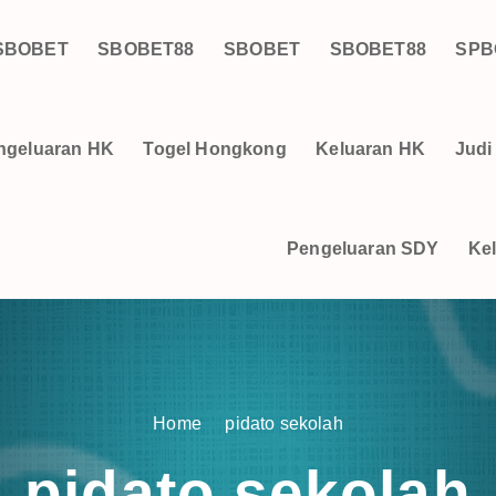
SBOBET
SBOBET88
SBOBET
SBOBET88
SPB
ngeluaran HK
Togel Hongkong
Keluaran HK
Judi
Pengeluaran SDY
Ke
Home
pidato sekolah
pidato sekolah