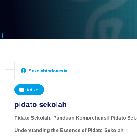
Sekolahindonesia
Artikel
pidato sekolah
Pidato Sekolah: Panduan Komprehensif Pidato Seko
Understanding the Essence of Pidato Sekolah