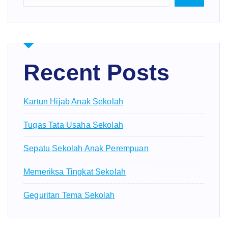
Recent Posts
Kartun Hijab Anak Sekolah
Tugas Tata Usaha Sekolah
Sepatu Sekolah Anak Perempuan
Memeriksa Tingkat Sekolah
Geguritan Tema Sekolah