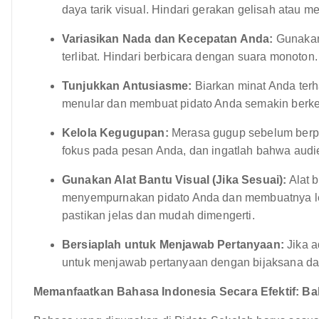
daya tarik visual. Hindari gerakan gelisah atau 
Variasikan Nada dan Kecepatan Anda:
Gunakan 
terlibat. Hindari berbicara dengan suara monoton.
Tunjukkan Antusiasme:
Biarkan minat Anda terh
menular dan membuat pidato Anda semakin berk
Kelola Kegugupan:
Merasa gugup sebelum berpid
fokus pada pesan Anda, dan ingatlah bahwa aud
Gunakan Alat Bantu Visual (Jika Sesuai):
Alat b
menyempurnakan pidato Anda dan membuatnya l
pastikan jelas dan mudah dimengerti.
Bersiaplah untuk Menjawab Pertanyaan:
Jika a
untuk menjawab pertanyaan dengan bijaksana da
Memanfaatkan Bahasa Indonesia Secara Efektif: B