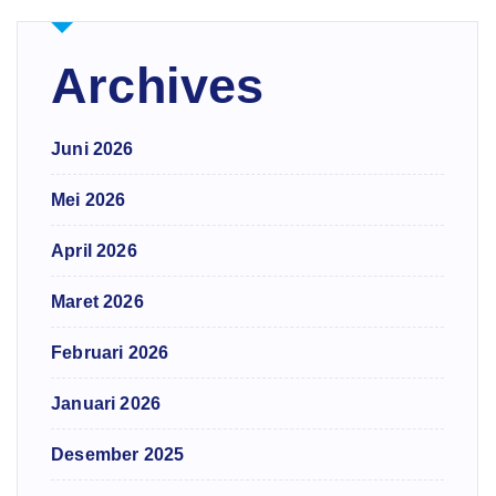
Archives
Juni 2026
Mei 2026
April 2026
Maret 2026
Februari 2026
Januari 2026
Desember 2025