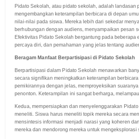
Pidato Sekolah, atau pidato sekolah, adalah landasan
mengembangkan keterampilan berbicara di depan umu
nilai-nilai pada siswa. Mereka lebih dari sekedar men
berhubungan dengan audiens, menyampaikan pesan seca
Efektivitas Pidato Sekolah bergantung pada beberapa
percaya diri, dan pemahaman yang jelas tentang audien
Beragam Manfaat Berpartisipasi di Pidato Sekolah
Berpartisipasi dalam Pidato Sekolah menawarkan banya
secara signifikan meningkatkan keterampilan berbicar
pemikirannya dengan jelas, memproyeksikan suaranya 
penonton. Keterampilan ini sangat berharga, melampau
Kedua, mempersiapkan dan menyelenggarakan Pidato 
meneliti. Siswa harus meneliti topik mereka secara me
mensintesis informasi menjadi narasi yang koheren da
mereka dan mendorong mereka untuk mengeksplorasi 