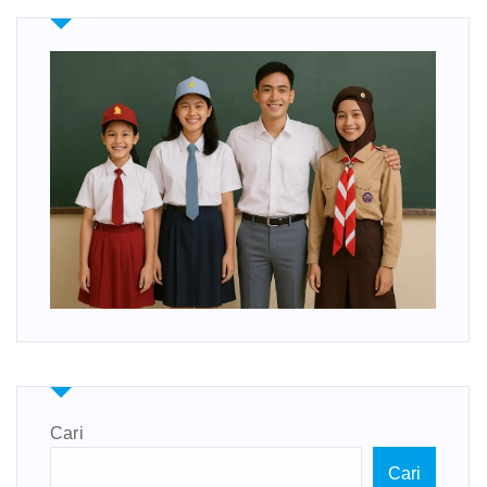
Cari
Cari