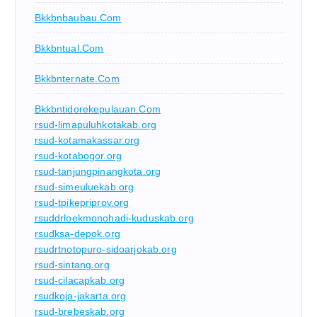
Bkkbnbaubau.com
Bkkbntual.com
Bkkbnternate.com
Bkkbntidorekepulauan.com
rsud-limapuluhkotakab.org
rsud-kotamakassar.org
rsud-kotabogor.org
rsud-tanjungpinangkota.org
rsud-simeuluekab.org
rsud-tpikepriprov.org
rsuddrloekmonohadi-kuduskab.org
rsudksa-depok.org
rsudrtnotopuro-sidoarjokab.org
rsud-sintang.org
rsud-cilacapkab.org
rsudkoja-jakarta.org
rsud-brebeskab.org