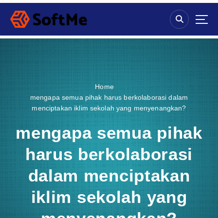
S
k
i
p
t
o
c
o
Home
n
mengapa semua pihak harus berkolaborasi dalam
t
menciptakan iklim sekolah yang menyenangkan?
e
n
mengapa semua pihak
t
harus berkolaborasi
dalam menciptakan
iklim sekolah yang