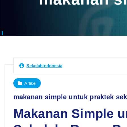
Sekolahindonesia
Artikel
makanan simple untuk praktek se
Makanan Simple u