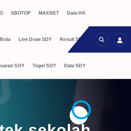
O
SBOTOP
MAXBET
Data HK
 Bola
Live Draw SDY
Result SDY
luaran SDY
Togel SDY
Data SDY
tek sekolah