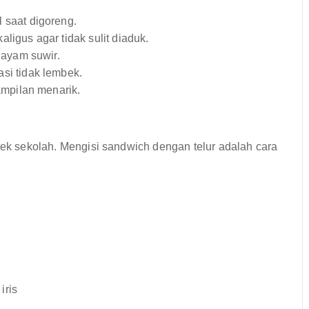
 saat digoreng.
igus agar tidak sulit diaduk.
 ayam suwir.
si tidak lembek.
ampilan menarik.
ktek sekolah. Mengisi sandwich dengan telur adalah cara
iris