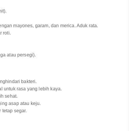
it).
ngan mayones, garam, dan merica. Aduk rata.
 roti.
ga atau persegi).
ghindari bakteri.
 untuk rasa yang lebih kaya.
ih sehat.
ng asap atau keju.
tetap segar.