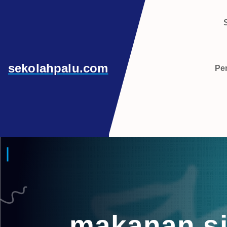
S
k
i
p
t
sekolahpalu.com
Pe
o
c
o
n
t
e
n
t
makanan si