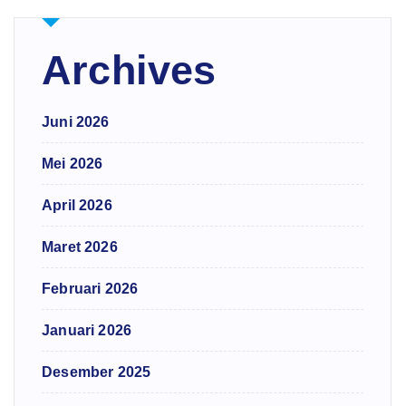
Archives
Juni 2026
Mei 2026
April 2026
Maret 2026
Februari 2026
Januari 2026
Desember 2025