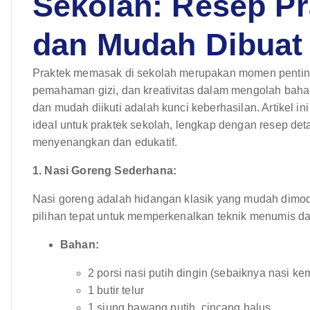
Sekolah: Resep Pra
dan Mudah Dibuat
Praktek memasak di sekolah merupakan momen penting
pemahaman gizi, dan kreativitas dalam mengolah bahan
dan mudah diikuti adalah kunci keberhasilan. Artikel 
ideal untuk praktek sekolah, lengkap dengan resep deta
menyenangkan dan edukatif.
1. Nasi Goreng Sederhana:
Nasi goreng adalah hidangan klasik yang mudah dimodi
pilihan tepat untuk memperkenalkan teknik menumis 
Bahan:
2 porsi nasi putih dingin (sebaiknya nasi ke
1 butir telur
1 siung bawang putih, cincang halus