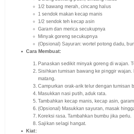
1/2 bawang merah, cincang halus
1 sendok makan kecap manis
1/2 sendok teh kecap asin
Garam dan merica secukupnya
Minyak goreng secukupnya
(Opsional) Sayuran: wortel potong dadu, bunc
Cara Membuat:
Panaskan sedikit minyak goreng di wajan.
Sisihkan tumisan bawang ke pinggir wajan. 
matang.
Campurkan orak-arik telur dengan tumisan 
Masukkan nasi putih, aduk rata.
Tambahkan kecap manis, kecap asin, garam,
(Opsional) Masukkan sayuran, masak hingga 
Koreksi rasa. Tambahkan bumbu jika perlu.
Sajikan selagi hangat.
Kiat: