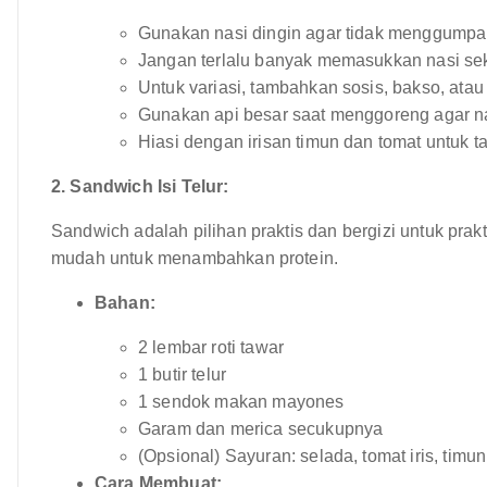
Gunakan nasi dingin agar tidak menggumpal
Jangan terlalu banyak memasukkan nasi sekal
Untuk variasi, tambahkan sosis, bakso, atau
Gunakan api besar saat menggoreng agar na
Hiasi dengan irisan timun dan tomat untuk t
2. Sandwich Isi Telur:
Sandwich adalah pilihan praktis dan bergizi untuk pra
mudah untuk menambahkan protein.
Bahan:
2 lembar roti tawar
1 butir telur
1 sendok makan mayones
Garam dan merica secukupnya
(Opsional) Sayuran: selada, tomat iris, timun 
Cara Membuat: