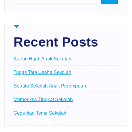
Recent Posts
Kartun Hijab Anak Sekolah
Tugas Tata Usaha Sekolah
Sepatu Sekolah Anak Perempuan
Memeriksa Tingkat Sekolah
Geguritan Tema Sekolah