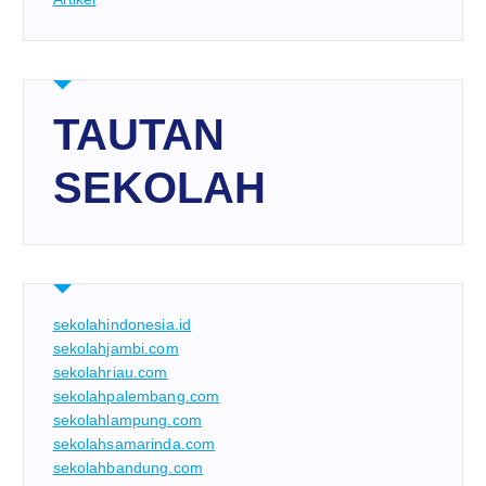
TAUTAN
SEKOLAH
sekolahindonesia.id
sekolahjambi.com
sekolahriau.com
sekolahpalembang.com
sekolahlampung.com
sekolahsamarinda.com
sekolahbandung.com