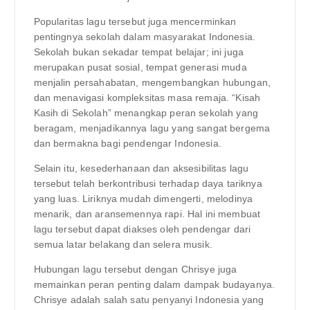
Popularitas lagu tersebut juga mencerminkan
pentingnya sekolah dalam masyarakat Indonesia.
Sekolah bukan sekadar tempat belajar; ini juga
merupakan pusat sosial, tempat generasi muda
menjalin persahabatan, mengembangkan hubungan,
dan menavigasi kompleksitas masa remaja. “Kisah
Kasih di Sekolah” menangkap peran sekolah yang
beragam, menjadikannya lagu yang sangat bergema
dan bermakna bagi pendengar Indonesia.
Selain itu, kesederhanaan dan aksesibilitas lagu
tersebut telah berkontribusi terhadap daya tariknya
yang luas. Liriknya mudah dimengerti, melodinya
menarik, dan aransemennya rapi. Hal ini membuat
lagu tersebut dapat diakses oleh pendengar dari
semua latar belakang dan selera musik.
Hubungan lagu tersebut dengan Chrisye juga
memainkan peran penting dalam dampak budayanya.
Chrisye adalah salah satu penyanyi Indonesia yang