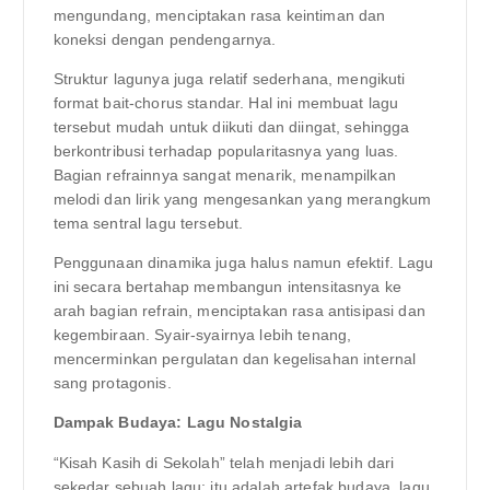
mengundang, menciptakan rasa keintiman dan
koneksi dengan pendengarnya.
Struktur lagunya juga relatif sederhana, mengikuti
format bait-chorus standar. Hal ini membuat lagu
tersebut mudah untuk diikuti dan diingat, sehingga
berkontribusi terhadap popularitasnya yang luas.
Bagian refrainnya sangat menarik, menampilkan
melodi dan lirik yang mengesankan yang merangkum
tema sentral lagu tersebut.
Penggunaan dinamika juga halus namun efektif. Lagu
ini secara bertahap membangun intensitasnya ke
arah bagian refrain, menciptakan rasa antisipasi dan
kegembiraan. Syair-syairnya lebih tenang,
mencerminkan pergulatan dan kegelisahan internal
sang protagonis.
Dampak Budaya: Lagu Nostalgia
“Kisah Kasih di Sekolah” telah menjadi lebih dari
sekedar sebuah lagu; itu adalah artefak budaya, lagu