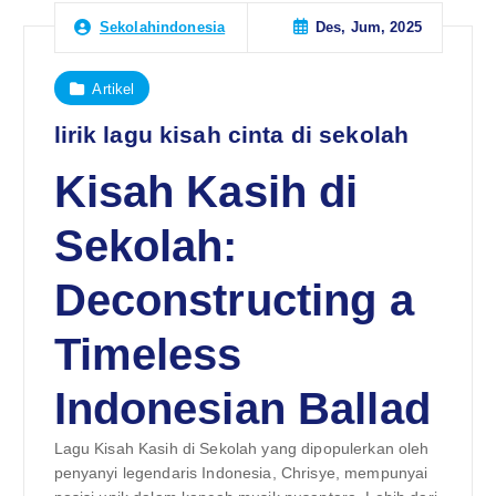
Des, Jum, 2025
Sekolahindonesia
Artikel
lirik lagu kisah cinta di sekolah
Kisah Kasih di
Sekolah:
Deconstructing a
Timeless
Indonesian Ballad
Lagu Kisah Kasih di Sekolah yang dipopulerkan oleh
penyanyi legendaris Indonesia, Chrisye, mempunyai