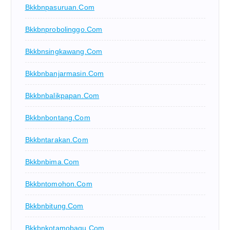
Bkkbnpasuruan.com
Bkkbnprobolinggo.com
Bkkbnsingkawang.com
Bkkbnbanjarmasin.com
Bkkbnbalikpapan.com
Bkkbnbontang.com
Bkkbntarakan.com
Bkkbnbima.com
Bkkbntomohon.com
Bkkbnbitung.com
Bkkbnkotamobagu.com