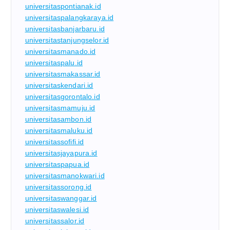
universitaspontianak.id
universitaspalangkaraya.id
universitasbanjarbaru.id
universitastanjungselor.id
universitasmanado.id
universitaspalu.id
universitasmakassar.id
universitaskendari.id
universitasgorontalo.id
universitasmamuju.id
universitasambon.id
universitasmaluku.id
universitassofifi.id
universitasjayapura.id
universitaspapua.id
universitasmanokwari.id
universitassorong.id
universitaswanggar.id
universitaswalesi.id
universitassalor.id