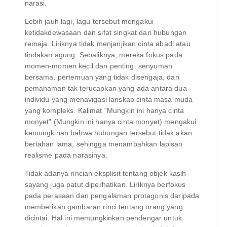
narasi.
Lebih jauh lagi, lagu tersebut mengakui
ketidakdewasaan dan sifat singkat dari hubungan
remaja. Liriknya tidak menjanjikan cinta abadi atau
tindakan agung. Sebaliknya, mereka fokus pada
momen-momen kecil dan penting: senyuman
bersama, pertemuan yang tidak disengaja, dan
pemahaman tak terucapkan yang ada antara dua
individu yang menavigasi lanskap cinta masa muda
yang kompleks. Kalimat “Mungkin ini hanya cinta
monyet” (Mungkin ini hanya cinta monyet) mengakui
kemungkinan bahwa hubungan tersebut tidak akan
bertahan lama, sehingga menambahkan lapisan
realisme pada narasinya.
Tidak adanya rincian eksplisit tentang objek kasih
sayang juga patut diperhatikan. Liriknya berfokus
pada perasaan dan pengalaman protagonis daripada
memberikan gambaran rinci tentang orang yang
dicintai. Hal ini memungkinkan pendengar untuk