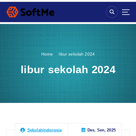
S
k
i
p
t
o
c
o
Home
libur sekolah 2024
n
t
libur sekolah 2024
e
n
t
Des, Sen, 2025
Sekolahindonesia