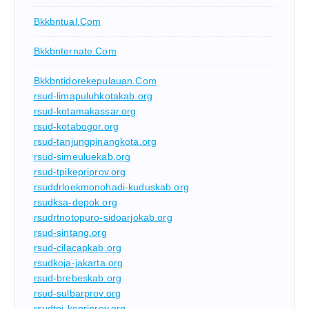
Bkkbntual.com
Bkkbnternate.com
Bkkbntidorekepulauan.com
rsud-limapuluhkotakab.org
rsud-kotamakassar.org
rsud-kotabogor.org
rsud-tanjungpinangkota.org
rsud-simeuluekab.org
rsud-tpikepriprov.org
rsuddrloekmonohadi-kuduskab.org
rsudksa-depok.org
rsudrtnotopuro-sidoarjokab.org
rsud-sintang.org
rsud-cilacapkab.org
rsudkoja-jakarta.org
rsud-brebeskab.org
rsud-sulbarprov.org
rsudtpi-kepriprov.org