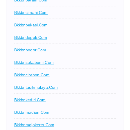
Bkkbnbatam.com
Bkkbncimahi.com
Bkkbnbekasi.com
Bkkbndepok.com
Bkkbnbogor.com
Bkkbnsukabumi.com
Bkkbncirebon.com
Bkkbntasikmalaya.com
Bkkbnkediri.com
Bkkbnmadiun.com
Bkkbnmojokerto.com