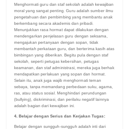
Menghormati guru dan staf sekolah adalah kewajiban
moral yang sangat penting. Guru adalah sumber ilmu
pengetahuan dan pembimbing yang membantu anak
berkembang secara akademis dan pribadi.
Menunjukkan rasa hormat dapat dilakukan dengan
mendengarkan penjelasan guru dengan seksama,
mengajukan pertanyaan dengan sopan, tidak
membantah perkataan guru, dan berterima kasih atas
bimbingan yang diberikan. Begitu pula dengan staf
sekolah, seperti petugas kebersihan, petugas
keamanan, dan staf administrasi, mereka juga berhak
mendapatkan perlakuan yang sopan dan hormat.
Selain itu, anak juga wajib menghormati teman
sebaya, tanpa memandang perbedaan suku, agama,
ras, atau status sosial. Menghindari perundungan
(bullying), diskriminasi, dan perilaku negatif lainnya
adalah bagian dari kewajiban ini.
4. Belajar dengan Serius dan Kerjakan Tugas:
Belajar dengan sungguh-sungguh adalah inti dari