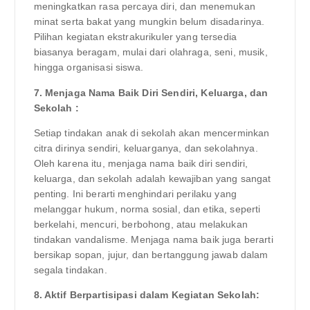
meningkatkan rasa percaya diri, dan menemukan
minat serta bakat yang mungkin belum disadarinya.
Pilihan kegiatan ekstrakurikuler yang tersedia
biasanya beragam, mulai dari olahraga, seni, musik,
hingga organisasi siswa.
7. Menjaga Nama Baik Diri Sendiri, Keluarga, dan
Sekolah :
Setiap tindakan anak di sekolah akan mencerminkan
citra dirinya sendiri, keluarganya, dan sekolahnya.
Oleh karena itu, menjaga nama baik diri sendiri,
keluarga, dan sekolah adalah kewajiban yang sangat
penting. Ini berarti menghindari perilaku yang
melanggar hukum, norma sosial, dan etika, seperti
berkelahi, mencuri, berbohong, atau melakukan
tindakan vandalisme. Menjaga nama baik juga berarti
bersikap sopan, jujur, dan bertanggung jawab dalam
segala tindakan.
8. Aktif Berpartisipasi dalam Kegiatan Sekolah: