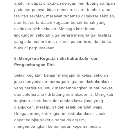
anak. Ini dapat dilakukan dengan membuang sampah
pada tempatnya, tidak mencoret-coret tembok atau
fasilitas sekolah, merawat tanaman di sekitar sekolah,
dan ikut serta dalam kegiatan bersih-bersih yang
diadakan oleh sekolah. Menjaga keindahan
lingkungan sekolah juga berarti menghargai fasilitas
yang ada, seperti meja, kursi, papan tulis, dan buku-
buku di perpustakaan.
6. Mengikuti Kegiatan Ekstrakurikuler dan
Pengembangan Diri:
Selain kegiatan belajar mengajar di kelas, sekolah
juga menyediakan berbagai kegiatan ekstrakurikuler
yang bertujuan untuk mengembangkan minat, bakat,
dan potensi anak di bidang non-akademis. Mengikuti
kegiatan ekstrakurikuler adalah kewajiban yang
dianjurkan, meskipun tidak selalu bersifat wajib.
Dengan mengikuti kegiatan ekstrakurikuler, anak
dapat belajar bekerja sama dalam tim,
mengembangkan kemampuan kepemimpinan,