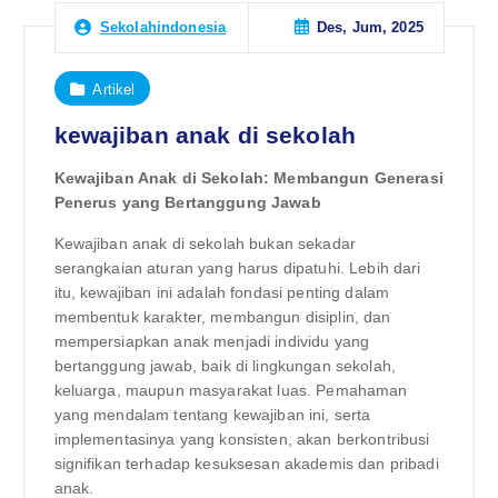
Des, Jum, 2025
Sekolahindonesia
Artikel
kewajiban anak di sekolah
Kewajiban Anak di Sekolah: Membangun Generasi
Penerus yang Bertanggung Jawab
Kewajiban anak di sekolah bukan sekadar
serangkaian aturan yang harus dipatuhi. Lebih dari
itu, kewajiban ini adalah fondasi penting dalam
membentuk karakter, membangun disiplin, dan
mempersiapkan anak menjadi individu yang
bertanggung jawab, baik di lingkungan sekolah,
keluarga, maupun masyarakat luas. Pemahaman
yang mendalam tentang kewajiban ini, serta
implementasinya yang konsisten, akan berkontribusi
signifikan terhadap kesuksesan akademis dan pribadi
anak.