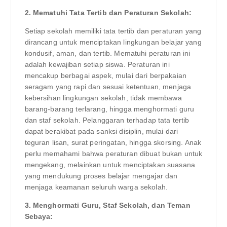
2. Mematuhi Tata Tertib dan Peraturan Sekolah:
Setiap sekolah memiliki tata tertib dan peraturan yang
dirancang untuk menciptakan lingkungan belajar yang
kondusif, aman, dan tertib. Mematuhi peraturan ini
adalah kewajiban setiap siswa. Peraturan ini
mencakup berbagai aspek, mulai dari berpakaian
seragam yang rapi dan sesuai ketentuan, menjaga
kebersihan lingkungan sekolah, tidak membawa
barang-barang terlarang, hingga menghormati guru
dan staf sekolah. Pelanggaran terhadap tata tertib
dapat berakibat pada sanksi disiplin, mulai dari
teguran lisan, surat peringatan, hingga skorsing. Anak
perlu memahami bahwa peraturan dibuat bukan untuk
mengekang, melainkan untuk menciptakan suasana
yang mendukung proses belajar mengajar dan
menjaga keamanan seluruh warga sekolah.
3. Menghormati Guru, Staf Sekolah, dan Teman
Sebaya: