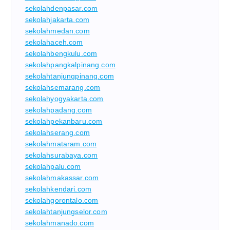
sekolahdenpasar.com
sekolahjakarta.com
sekolahmedan.com
sekolahaceh.com
sekolahbengkulu.com
sekolahpangkalpinang.com
sekolahtanjungpinang.com
sekolahsemarang.com
sekolahyogyakarta.com
sekolahpadang.com
sekolahpekanbaru.com
sekolahserang.com
sekolahmataram.com
sekolahsurabaya.com
sekolahpalu.com
sekolahmakassar.com
sekolahkendari.com
sekolahgorontalo.com
sekolahtanjungselor.com
sekolahmanado.com