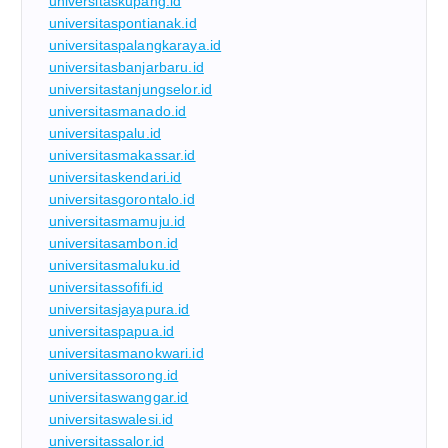
universitaskupang.id
universitaspontianak.id
universitaspalangkaraya.id
universitasbanjarbaru.id
universitastanjungselor.id
universitasmanado.id
universitaspalu.id
universitasmakassar.id
universitaskendari.id
universitasgorontalo.id
universitasmamuju.id
universitasambon.id
universitasmaluku.id
universitassofifi.id
universitasjayapura.id
universitaspapua.id
universitasmanokwari.id
universitassorong.id
universitaswanggar.id
universitaswalesi.id
universitassalor.id