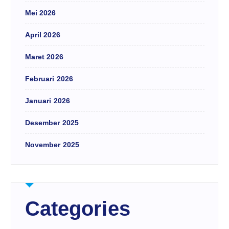
Mei 2026
April 2026
Maret 2026
Februari 2026
Januari 2026
Desember 2025
November 2025
Categories