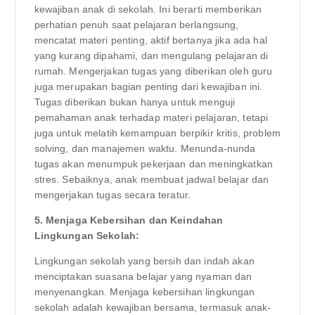
kewajiban anak di sekolah. Ini berarti memberikan
perhatian penuh saat pelajaran berlangsung,
mencatat materi penting, aktif bertanya jika ada hal
yang kurang dipahami, dan mengulang pelajaran di
rumah. Mengerjakan tugas yang diberikan oleh guru
juga merupakan bagian penting dari kewajiban ini.
Tugas diberikan bukan hanya untuk menguji
pemahaman anak terhadap materi pelajaran, tetapi
juga untuk melatih kemampuan berpikir kritis, problem
solving, dan manajemen waktu. Menunda-nunda
tugas akan menumpuk pekerjaan dan meningkatkan
stres. Sebaiknya, anak membuat jadwal belajar dan
mengerjakan tugas secara teratur.
5. Menjaga Kebersihan dan Keindahan
Lingkungan Sekolah:
Lingkungan sekolah yang bersih dan indah akan
menciptakan suasana belajar yang nyaman dan
menyenangkan. Menjaga kebersihan lingkungan
sekolah adalah kewajiban bersama, termasuk anak-