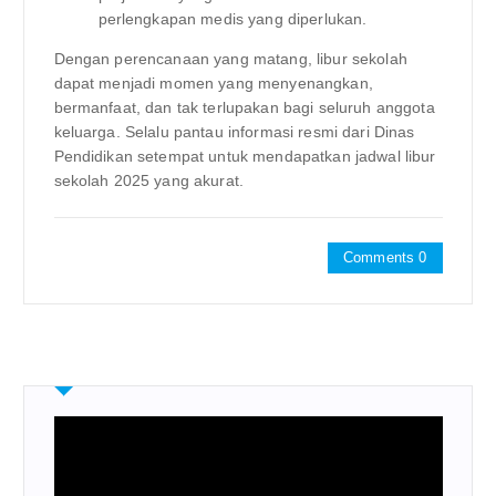
perlengkapan medis yang diperlukan.
Dengan perencanaan yang matang, libur sekolah
dapat menjadi momen yang menyenangkan,
bermanfaat, dan tak terlupakan bagi seluruh anggota
keluarga. Selalu pantau informasi resmi dari Dinas
Pendidikan setempat untuk mendapatkan jadwal libur
sekolah 2025 yang akurat.
Comments 0