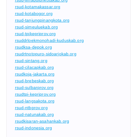
rsud-limapuluhkotakab.org
rsud-kotamakassar.org
rsud-kotabogor.org
rsud-tanjungpinangkota.org
rsud-simeuluekab.org
rsud-tpikepriprov.org
rsuddrloekmonohadi-kuduskab.org
rsudksa-depok.org
rsudrtnotopuro-sidoarjokab.org
rsud-sintang.org
rsud-cilacapkab.org
rsudkoja-jakarta.org
rsud-brebeskab.org
rsud-sulbarprov.org
rsudtpi-kepriprov.org
rsud-langsakota.org
rsud-ntbprov.org
rsud-natunakab.org
rsudkisaran-asahankab.org
rsud-indonesia.org