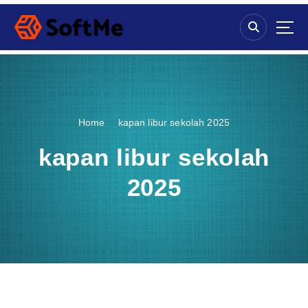
S
k
i
p
t
o
c
o
Home
kapan libur sekolah 2025
n
t
kapan libur sekolah
e
n
2025
t