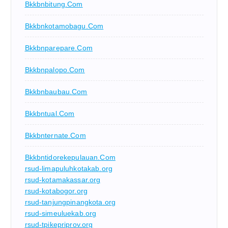
Bkkbnbitung.com
Bkkbnkotamobagu.com
Bkkbnparepare.com
Bkkbnpalopo.com
Bkkbnbaubau.com
Bkkbntual.com
Bkkbnternate.com
Bkkbntidorekepulauan.com
rsud-limapuluhkotakab.org
rsud-kotamakassar.org
rsud-kotabogor.org
rsud-tanjungpinangkota.org
rsud-simeuluekab.org
rsud-tpikepriprov.org