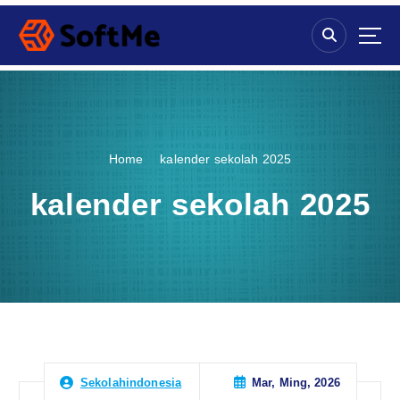
S
k
i
p
t
o
c
o
Home
kalender sekolah 2025
n
t
kalender sekolah 2025
e
n
t
Mar, Ming, 2026
Sekolahindonesia