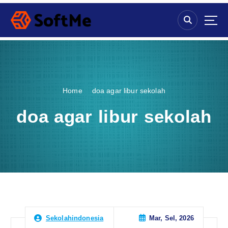
S
k
i
p
t
o
c
o
Home
doa agar libur sekolah
n
t
doa agar libur sekolah
e
n
t
Mar, Sel, 2026
Sekolahindonesia