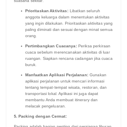
suasana sekitar.
Prioritaskan Aktivitas:
Libatkan seluruh
anggota keluarga dalam menentukan aktivitas
yang ingin dilakukan. Prioritaskan aktivitas yang
paling diminati dan sesuai dengan minat semua
orang.
Pertimbangkan Cuacanya:
Periksa perkiraan
cuaca sebelum merencanakan aktivitas di luar
ruangan. Siapkan rencana cadangan jika cuaca
buruk.
Manfaatkan Aplikasi Perjalanan:
Gunakan
aplikasi perjalanan untuk mencari informasi
tentang tempat-tempat wisata, restoran, dan
transportasi lokal. Aplikasi ini juga dapat
membantu Anda membuat itinerary dan
melacak pengeluaran.
5. Packing dengan Cermat:
Packing adalah bagian penting dari persiapan liburan.