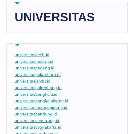
UNIVERSITAS
universitasaceh.id
universitasmedan.id
universitaspadang.id
universitaspekanbaru.id
universitasjambi.id
universitaspalembang.id
universitasbengkulu.id
universitaspangkalpinang.id
universitastanjungpinang.id
universitasbandung.id
universitassemarang.id
universitasyogyakarta.id
universitassurabaya.id