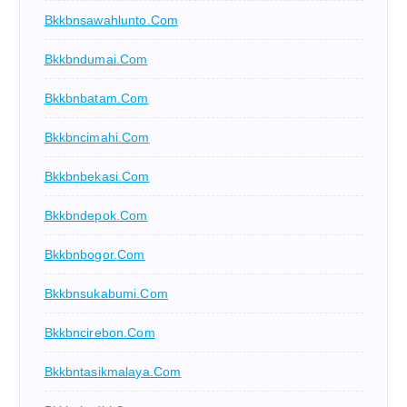
Bkkbnsawahlunto.com
Bkkbndumai.com
Bkkbnbatam.com
Bkkbncimahi.com
Bkkbnbekasi.com
Bkkbndepok.com
Bkkbnbogor.com
Bkkbnsukabumi.com
Bkkbncirebon.com
Bkkbntasikmalaya.com