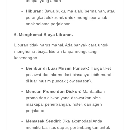
tempat yang aman.
Hiburan:
Bawa buku, majalah, permainan, atau
perangkat elektronik untuk menghibur anak-
anak selama perjalanan.
6. Menghemat Biaya Liburan:
Liburan tidak harus mahal. Ada banyak cara untuk
menghemat biaya liburan tanpa mengurangi
kesenangan.
Berlibur di Luar Musim Puncak:
Harga tiket
pesawat dan akomodasi biasanya lebih murah
di luar musim puncak (low season).
Mencari Promo dan Diskon:
Manfaatkan
promo dan diskon yang ditawarkan oleh
maskapai penerbangan, hotel, dan agen
perjalanan.
Memasak Sendiri:
Jika akomodasi Anda
memiliki fasilitas dapur, pertimbangkan untuk