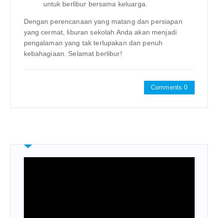
untuk berlibur bersama keluarga.
Dengan perencanaan yang matang dan persiapan
yang cermat, liburan sekolah Anda akan menjadi
pengalaman yang tak terlupakan dan penuh
kebahagiaan. Selamat berlibur!
Comments 0