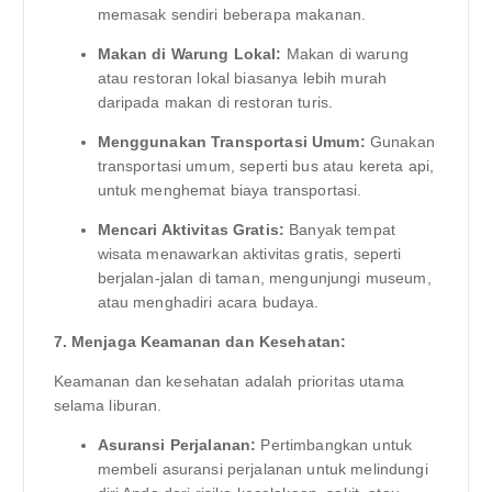
memasak sendiri beberapa makanan.
Makan di Warung Lokal:
Makan di warung
atau restoran lokal biasanya lebih murah
daripada makan di restoran turis.
Menggunakan Transportasi Umum:
Gunakan
transportasi umum, seperti bus atau kereta api,
untuk menghemat biaya transportasi.
Mencari Aktivitas Gratis:
Banyak tempat
wisata menawarkan aktivitas gratis, seperti
berjalan-jalan di taman, mengunjungi museum,
atau menghadiri acara budaya.
7. Menjaga Keamanan dan Kesehatan:
Keamanan dan kesehatan adalah prioritas utama
selama liburan.
Asuransi Perjalanan:
Pertimbangkan untuk
membeli asuransi perjalanan untuk melindungi