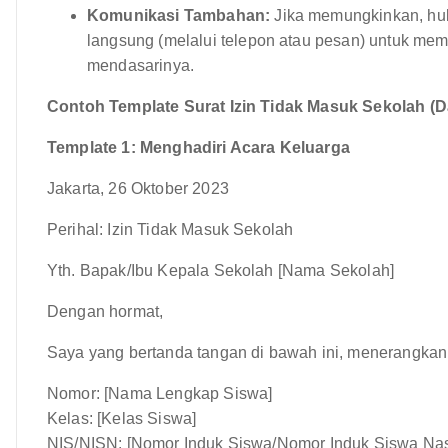
Komunikasi Tambahan:
Jika memungkinkan, hubu
langsung (melalui telepon atau pesan) untuk mem
mendasarinya.
Contoh Template Surat Izin Tidak Masuk Sekolah (D
Template 1: Menghadiri Acara Keluarga
Jakarta, 26 Oktober 2023
Perihal: Izin Tidak Masuk Sekolah
Yth. Bapak/Ibu Kepala Sekolah [Nama Sekolah]
Dengan hormat,
Saya yang bertanda tangan di bawah ini, menerangka
Nomor: [Nama Lengkap Siswa]
Kelas: [Kelas Siswa]
NIS/NISN: [Nomor Induk Siswa/Nomor Induk Siswa Nas