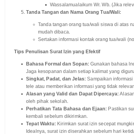
Wassalamualaikum Wr. Wb. (Jika relev
Tanda Tangan dan Nama Orang Tua/Wali:
Tanda tangan orang tua/wali siswa di atas n
mudah dibaca.
Sertakan informasi kontak orang tua/wali (no
Tips Penulisan Surat Izin yang Efektif
Bahasa Formal dan Sopan:
Gunakan bahasa Indo
Jaga kesopanan dalam setiap kalimat yang digun
Singkat, Padat, dan Jelas:
Sampaikan informasi s
tele atau memberikan informasi yang tidak relevan
Alasan yang Valid dan Dapat Dipercaya:
Alasan
oleh pihak sekolah.
Perhatikan Tata Bahasa dan Ejaan:
Pastikan sur
kembali sebelum dikirimkan.
Tepat Waktu:
Kirimkan surat izin secepat mungki
Idealnya, surat izin diserahkan sebelum hari keti