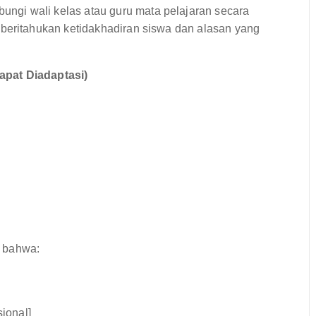
ngi wali kelas atau guru mata pelajaran secara
beritahukan ketidakhadiran siswa dan alasan yang
apat Diadaptasi)
n bahwa:
ional]