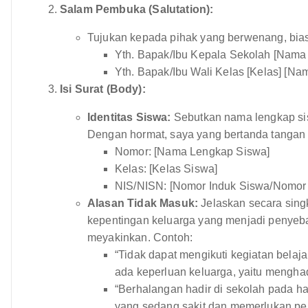
Salam Pembuka (Salutation):
Tujukan kepada pihak yang berwenang, bias
Yth. Bapak/Ibu Kepala Sekolah [Nama
Yth. Bapak/Ibu Wali Kelas [Kelas] [Na
Isi Surat (Body):
Identitas Siswa:
Sebutkan nama lengkap sis
Dengan hormat, saya yang bertanda tangan
Nomor: [Nama Lengkap Siswa]
Kelas: [Kelas Siswa]
NIS/NISN: [Nomor Induk Siswa/Nomor 
Alasan Tidak Masuk:
Jelaskan secara singk
kepentingan keluarga yang menjadi penyeba
meyakinkan. Contoh:
“Tidak dapat mengikuti kegiatan belaj
ada keperluan keluarga, yaitu menghadi
“Berhalangan hadir di sekolah pada ha
yang sedang sakit dan memerlukan pem