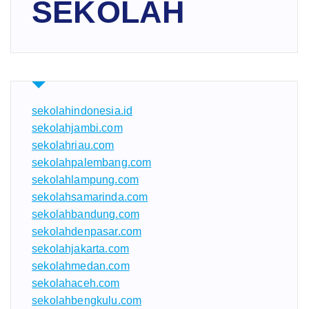
SEKOLAH
sekolahindonesia.id
sekolahjambi.com
sekolahriau.com
sekolahpalembang.com
sekolahlampung.com
sekolahsamarinda.com
sekolahbandung.com
sekolahdenpasar.com
sekolahjakarta.com
sekolahmedan.com
sekolahaceh.com
sekolahbengkulu.com