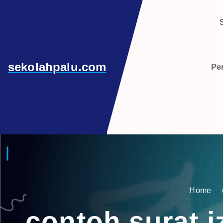
S
k
i
p
t
sekolahpalu.com
Pe
o
c
o
n
t
e
n
t
Home
contoh surat i