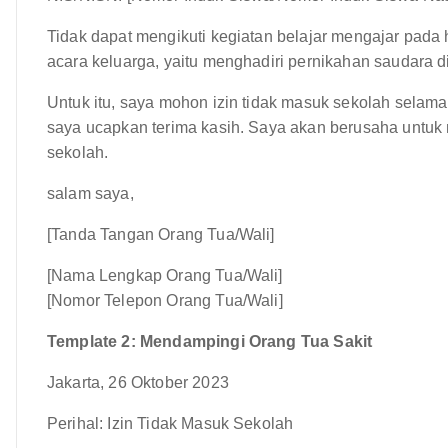
Tidak dapat mengikuti kegiatan belajar mengajar pada
acara keluarga, yaitu menghadiri pernikahan saudara di
Untuk itu, saya mohon izin tidak masuk sekolah selama 1
saya ucapkan terima kasih. Saya akan berusaha untuk 
sekolah.
salam saya,
[Tanda Tangan Orang Tua/Wali]
[Nama Lengkap Orang Tua/Wali]
[Nomor Telepon Orang Tua/Wali]
Template 2: Mendampingi Orang Tua Sakit
Jakarta, 26 Oktober 2023
Perihal: Izin Tidak Masuk Sekolah