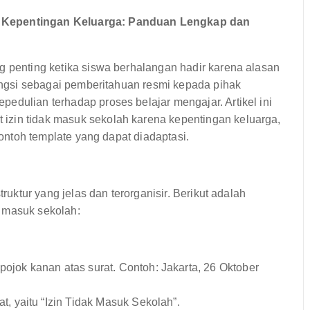
a Kepentingan Keluarga: Panduan Lengkap dan
g penting ketika siswa berhalangan hadir karena alasan
fungsi sebagai pemberitahuan resmi kepada pihak
edulian terhadap proses belajar mengajar. Artikel ini
izin tidak masuk sekolah karena kepentingan keluarga,
 contoh template yang dapat diadaptasi.
truktur yang jelas dan terorganisir. Berikut adalah
k masuk sekolah:
pojok kanan atas surat. Contoh: Jakarta, 26 Oktober
t, yaitu “Izin Tidak Masuk Sekolah”.