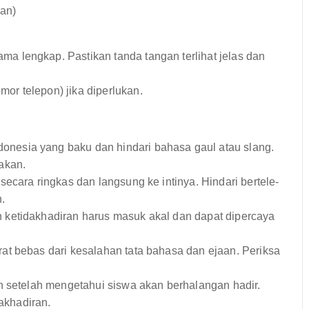
an)
ama lengkap. Pastikan tanda tangan terlihat jelas dan
mor telepon) jika diperlukan.
nesia yang baku dan hindari bahasa gaul atau slang.
akan.
ecara ringkas dan langsung ke intinya. Hindari bertele-
.
 ketidakhadiran harus masuk akal dan dapat dipercaya
at bebas dari kesalahan tata bahasa dan ejaan. Periksa
n setelah mengetahui siswa akan berhalangan hadir.
dakhadiran.