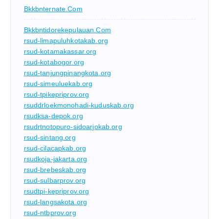
Bkkbnternate.com
Bkkbntidorekepulauan.com
rsud-limapuluhkotakab.org
rsud-kotamakassar.org
rsud-kotabogor.org
rsud-tanjungpinangkota.org
rsud-simeuluekab.org
rsud-tpikepriprov.org
rsuddrloekmonohadi-kuduskab.org
rsudksa-depok.org
rsudrtnotopuro-sidoarjokab.org
rsud-sintang.org
rsud-cilacapkab.org
rsudkoja-jakarta.org
rsud-brebeskab.org
rsud-sulbarprov.org
rsudtpi-kepriprov.org
rsud-langsakota.org
rsud-ntbprov.org