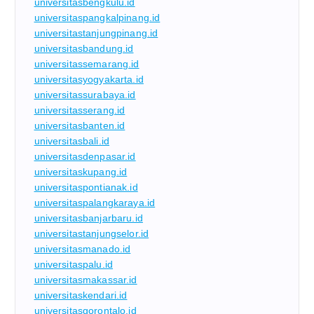
universitasbengkulu.id
universitaspangkalpinang.id
universitastanjungpinang.id
universitasbandung.id
universitassemarang.id
universitasyogyakarta.id
universitassurabaya.id
universitasserang.id
universitasbanten.id
universitasbali.id
universitasdenpasar.id
universitaskupang.id
universitaspontianak.id
universitaspalangkaraya.id
universitasbanjarbaru.id
universitastanjungselor.id
universitasmanado.id
universitaspalu.id
universitasmakassar.id
universitaskendari.id
universitasgorontalo.id