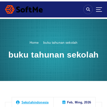
S
k
i
p
t
o
c
o
Home
buku tahunan sekolah
n
t
buku tahunan sekolah
e
n
t
Feb, Ming, 2026
Sekolahindonesia