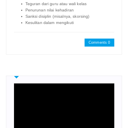
Teguran dari guru atau wali kelas
Penurunan nilai kehadiran
Sanksi disiplin (misalnya, skorsing)
Kesulitan dalam mengikuti
Comments 0