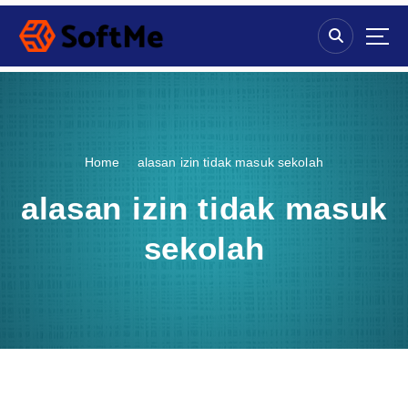
S
k
i
p
t
o
c
o
Home
alasan izin tidak masuk sekolah
n
t
alasan izin tidak masuk
e
n
sekolah
t