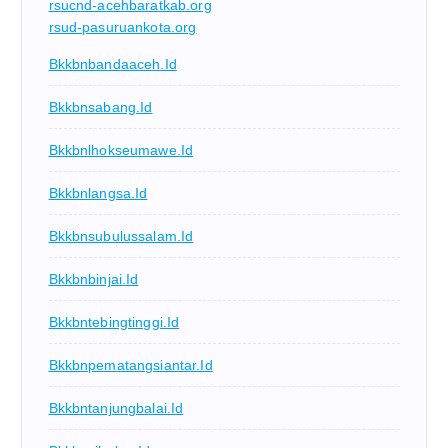
rsucnd-acehbaratkab.org
rsud-pasuruankota.org
Bkkbnbandaaceh.id
Bkkbnsabang.id
Bkkbnlhokseumawe.id
Bkkbnlangsa.id
Bkkbnsubulussalam.id
Bkkbnbinjai.id
Bkkbntebingtinggi.id
Bkkbnpematangsiantar.id
Bkkbntanjungbalai.id