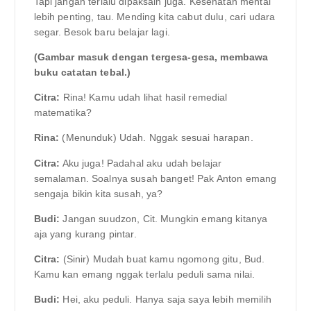
Tapi jangan terlalu dipaksain juga. Kesehatan mental
lebih penting, tau. Mending kita cabut dulu, cari udara
segar. Besok baru belajar lagi.
(Gambar masuk dengan tergesa-gesa, membawa
buku catatan tebal.)
Citra:
Rina! Kamu udah lihat hasil remedial
matematika?
Rina:
(Menunduk) Udah. Nggak sesuai harapan.
Citra:
Aku juga! Padahal aku udah belajar
semalaman. Soalnya susah banget! Pak Anton emang
sengaja bikin kita susah, ya?
Budi:
Jangan suudzon, Cit. Mungkin emang kitanya
aja yang kurang pintar.
Citra:
(Sinir) Mudah buat kamu ngomong gitu, Bud.
Kamu kan emang nggak terlalu peduli sama nilai.
Budi:
Hei, aku peduli. Hanya saja saya lebih memilih