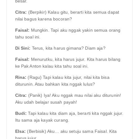
besar.
Citra:
(Berpikir) Kalau gitu, berarti kita semua dapat
nilai bagus karena bocoran?
Faisal:
Mungkin. Tapi aku nggak yakin semua orang
tahu soal ini.
Di Sini:
Terus, kita harus gimana? Diam aja?
Faisal:
Menurutku, kita harus jujur. Kita harus bilang
ke Pak Anton kalau kita tahu soal ini.
Rina:
(Ragu) Tapi kalau kita jujur, nilai kita bisa
diturunin. Atau bahkan kita nggak lulus?
Citra:
(Panik) Iya! Aku nggak mau nilai aku diturunin!
Aku udah belajar susah payah!
Budi:
Tapi kalau kita diam aja, berarti kita nggak jujur.
Itu sama aja kayak curang.
Elsa:
(Berbisik) Aku… aku setuju sama Faisal. Kita
harus jujur.