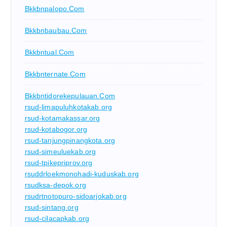
Bkkbnpalopo.com
Bkkbnbaubau.com
Bkkbntual.com
Bkkbnternate.com
Bkkbntidorekepulauan.com
rsud-limapuluhkotakab.org
rsud-kotamakassar.org
rsud-kotabogor.org
rsud-tanjungpinangkota.org
rsud-simeuluekab.org
rsud-tpikepriprov.org
rsuddrloekmonohadi-kuduskab.org
rsudksa-depok.org
rsudrtnotopuro-sidoarjokab.org
rsud-sintang.org
rsud-cilacapkab.org