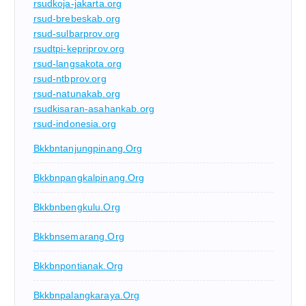
rsudkoja-jakarta.org
rsud-brebeskab.org
rsud-sulbarprov.org
rsudtpi-kepriprov.org
rsud-langsakota.org
rsud-ntbprov.org
rsud-natunakab.org
rsudkisaran-asahankab.org
rsud-indonesia.org
Bkkbntanjungpinang.org
Bkkbnpangkalpinang.org
Bkkbnbengkulu.org
Bkkbnsemarang.org
Bkkbnpontianak.org
Bkkbnpalangkaraya.org