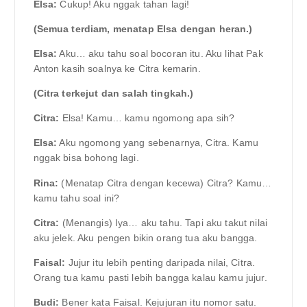
Elsa:
Cukup! Aku nggak tahan lagi!
(Semua terdiam, menatap Elsa dengan heran.)
Elsa:
Aku… aku tahu soal bocoran itu. Aku lihat Pak
Anton kasih soalnya ke Citra kemarin.
(Citra terkejut dan salah tingkah.)
Citra:
Elsa! Kamu… kamu ngomong apa sih?
Elsa:
Aku ngomong yang sebenarnya, Citra. Kamu
nggak bisa bohong lagi.
Rina:
(Menatap Citra dengan kecewa) Citra? Kamu…
kamu tahu soal ini?
Citra:
(Menangis) Iya… aku tahu. Tapi aku takut nilai
aku jelek. Aku pengen bikin orang tua aku bangga.
Faisal:
Jujur itu lebih penting daripada nilai, Citra.
Orang tua kamu pasti lebih bangga kalau kamu jujur.
Budi:
Bener kata Faisal. Kejujuran itu nomor satu.