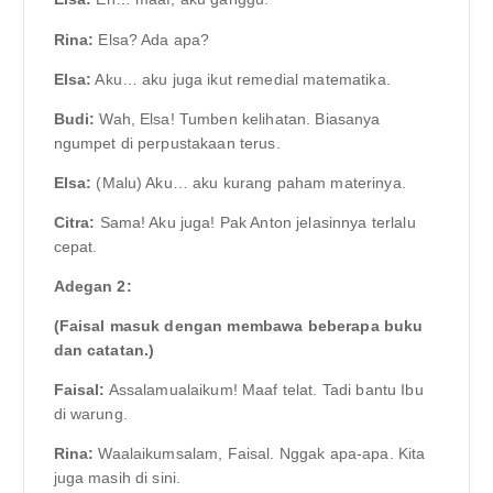
Rina:
Elsa? Ada apa?
Elsa:
Aku… aku juga ikut remedial matematika.
Budi:
Wah, Elsa! Tumben kelihatan. Biasanya
ngumpet di perpustakaan terus.
Elsa:
(Malu) Aku… aku kurang paham materinya.
Citra:
Sama! Aku juga! Pak Anton jelasinnya terlalu
cepat.
Adegan 2:
(Faisal masuk dengan membawa beberapa buku
dan catatan.)
Faisal:
Assalamualaikum! Maaf telat. Tadi bantu Ibu
di warung.
Rina:
Waalaikumsalam, Faisal. Nggak apa-apa. Kita
juga masih di sini.