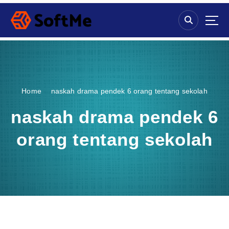
S
k
i
p
t
o
c
o
Home
naskah drama pendek 6 orang tentang sekolah
n
t
naskah drama pendek 6
e
n
orang tentang sekolah
t