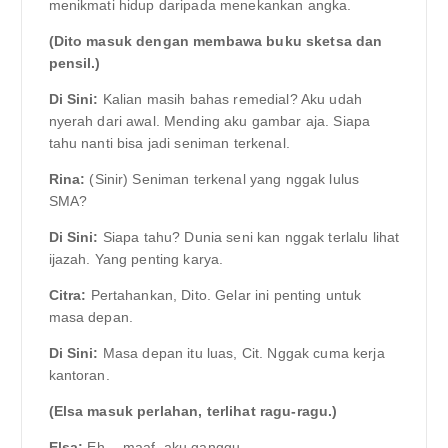
menikmati hidup daripada menekankan angka.
(Dito masuk dengan membawa buku sketsa dan
pensil.)
Di Sini:
Kalian masih bahas remedial? Aku udah
nyerah dari awal. Mending aku gambar aja. Siapa
tahu nanti bisa jadi seniman terkenal.
Rina:
(Sinir) Seniman terkenal yang nggak lulus
SMA?
Di Sini:
Siapa tahu? Dunia seni kan nggak terlalu lihat
ijazah. Yang penting karya.
Citra:
Pertahankan, Dito. Gelar ini penting untuk
masa depan.
Di Sini:
Masa depan itu luas, Cit. Nggak cuma kerja
kantoran.
(Elsa masuk perlahan, terlihat ragu-ragu.)
Elsa:
Eh… maaf, aku ganggu.